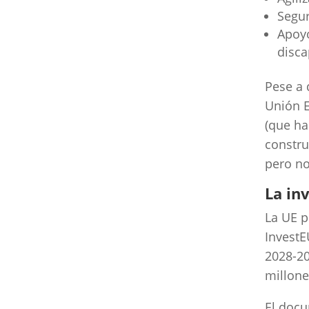
Segur
Apoyo
disc
Pese a 
Unión E
(que h
constru
pero no
La in
La UE p
InvestE
2028-20
millone
El docu