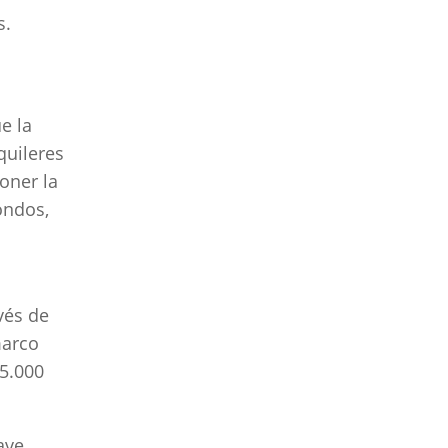
s.
e la
quileres
oner la
ondos,
vés de
marco
5.000
ave