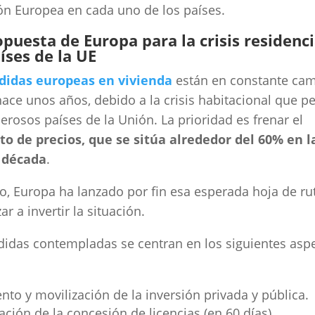
n Europea en cada uno de los países.
opuesta de Europa para la crisis residenci
aíses de la UE
idas europeas en vivienda
están en constante ca
ace unos años, debido a la crisis habitacional que pe
rosos países de la Unión. La prioridad es frenar el
o de precios, que se sitúa alrededor del 60% en l
 década
.
lo, Europa ha lanzado por fin esa esperada hoja de ru
r a invertir la situación.
idas contempladas se centran en los siguientes asp
to y movilización de la inversión privada y pública.
zación de la concesión de licencias (en 60 días).