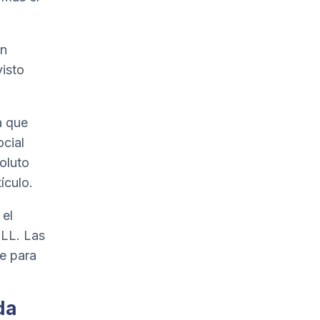
an
visto
a que
ocial
oluto
ículo.
 el
JLL. Las
te para
da