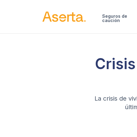
Saltar al contenido
Seguros de
caución
Crisis
La crisis de v
últi