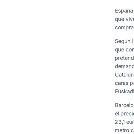
España 
que viv
comprar
Según I
que com
pretend
demanda
Cataluñ
caras p
Euskadi
Barcelon
el prec
23,1 eu
metro c