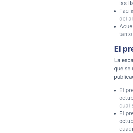
las l
Facil
del al
Acuer
tanto
El p
La esca
que se 
publica
El pr
octub
cual 
El pr
octub
cuad