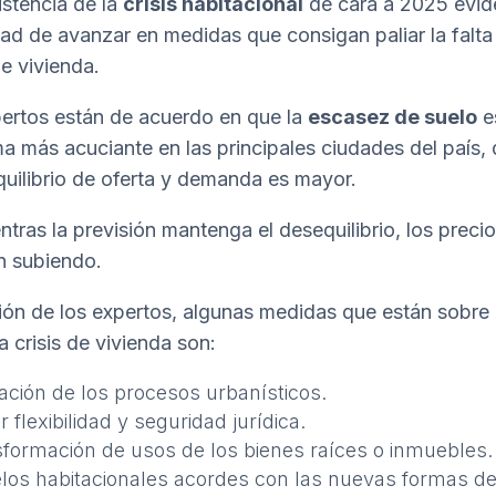
istencia de la
crisis habitacional
de cara a 2025 evide
ad de avanzar en medidas que consigan paliar la falta
de vivienda.
ertos están de acuerdo en que la
escasez de suelo
e
a más acuciante en las principales ciudades del país,
quilibrio de oferta y demanda es mayor.
entras la previsión mantenga el desequilibrio, los preci
n subiendo.
ión de los expertos, algunas medidas que están sobre
a crisis de vivienda son:
zación de los procesos urbanísticos.
 flexibilidad y seguridad jurídica.
formación de usos de los bienes raíces o inmuebles.
os habitacionales acordes con las nuevas formas de