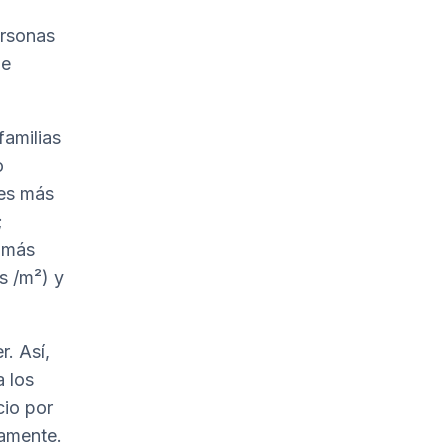
ersonas
de
familias
o
des más
;
 más
s /m²) y
r. Así,
a los
cio por
vamente.