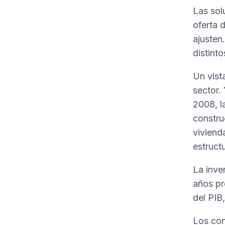
Las sol
oferta 
ajusten
distinto
Un vist
sector.
2008, l
constru
viviend
estructu
La inve
años pr
del PIB
Los con