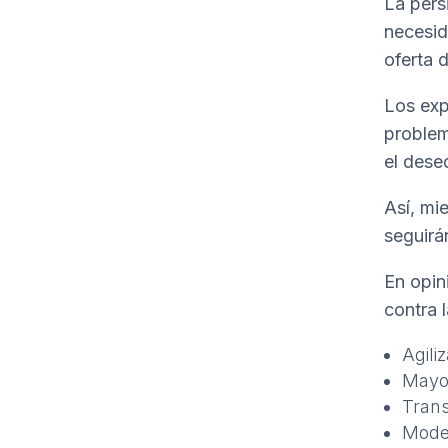
La pers
necesid
oferta 
Los exp
problem
el dese
Así, mi
seguirá
En opin
contra l
Agili
Mayor
Trans
Model