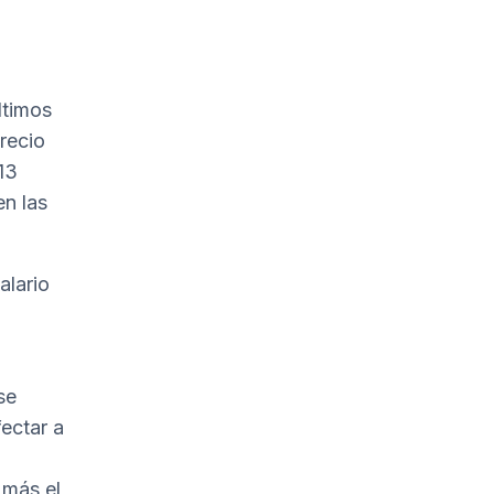
ltimos
recio
13
n las
alario
se
fectar a
 más el