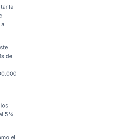
ar la
e
 a
este
is de
200.000
 los
 al 5%
omo el