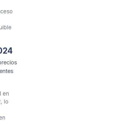
oceso
uible
2024
precios
entes
l en
, lo
 en