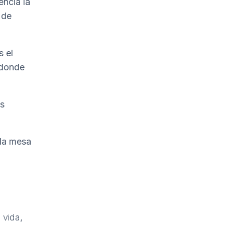
ncia la
 de
s el
 donde
os
 la mesa
 vida,