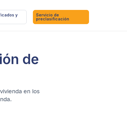
ficados y
Servicio de
preclasificación
sión de
vivienda en los
anda.