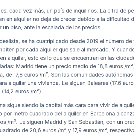
es, cada vez más, un país de inquilinos. La cifra de p
en en alquiler no deja de crecer debido a la dificultad 
 un piso, ante la escalada de los precios.
dealista, se ha cuatriplicado desde 2019 el número de 
piten por cada alquiler que sale al mercado. Y cuand
en alquilar, esto es lo que se encuentran en las ciuda
das: Madrid tiene un precio medio de 18,8 euros /m²
a, de 17,8 euros /m². Son las comunidades autónomas
ara alquilar una vivienda. Le siguen Baleares (17,6 euro
 (14,2 euros /m²).
a sigue siendo la capital más cara para vivir de alquile
io por metro cuadrado del alquiler en Barcelona alcanz
ros /m². Le siguen Madrid y San Sebastián, con un pre
uadrado de 20,6 euros /m² y 17,9 euros /m², respecti