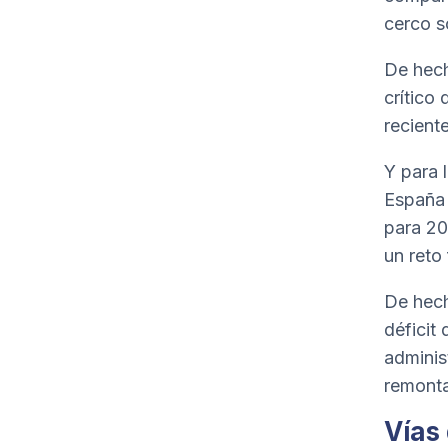
cerco s
De hech
crítico
recient
Y para 
España 
para 20
un reto 
De hech
déficit
adminis
remonta
Vías 