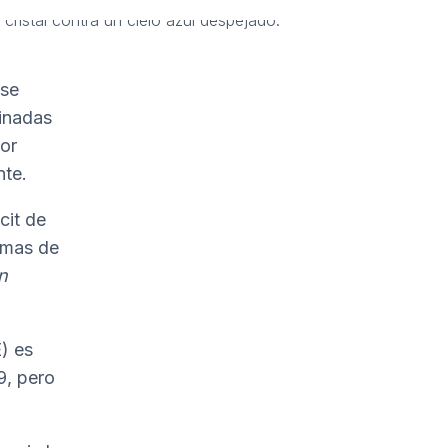
se
minadas
or
nte.
cit de
emas de
n
E) es
9, pero