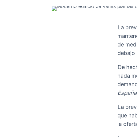
La prev
mantend
de medi
debajo 
De hech
nada me
demand
España
La prev
que hab
la ofer