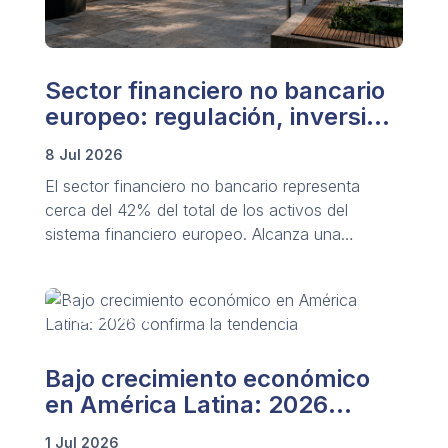
Sector financiero no bancario
europeo: regulación, inversión
y riesgo
8 Jul 2026
El sector financiero no bancario representa
cerca del 42% del total de los activos del
sistema financiero europeo. Alcanza una
valoración superior a los 50 billones de euros y
rivaliza en tamaño con la banca tradicional.
Bajo crecimiento económico
en América Latina: 2026
confirma la tendencia
1 Jul 2026