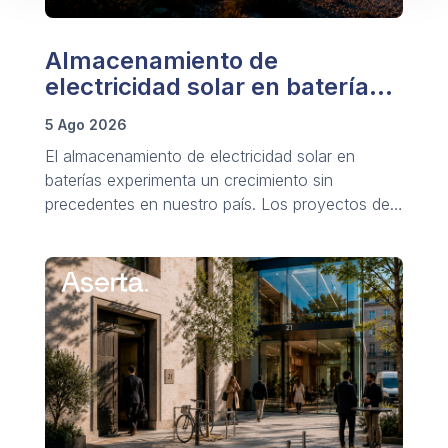
Almacenamiento de
electricidad solar en baterías:
crecimiento de los BESS
5 Ago 2026
El almacenamiento de electricidad solar en
baterías experimenta un crecimiento sin
precedentes en nuestro país. Los proyectos de
sistemas BESS crecen notablemente a nivel
global.