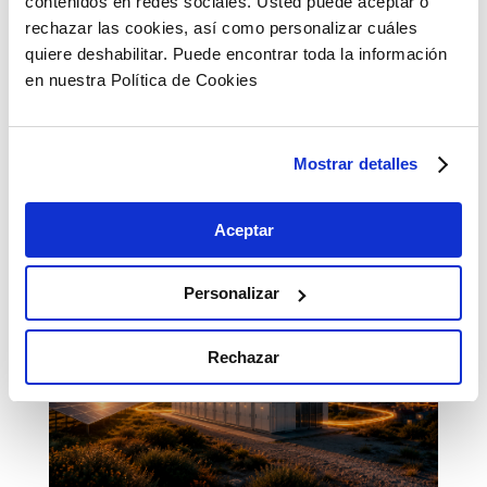
contenidos en redes sociales. Usted puede aceptar o
rechazar las cookies, así como personalizar cuáles
quiere deshabilitar. Puede encontrar toda la información
en nuestra Política de Cookies
Copiar link
Mostrar detalles
Artículos relacionados
Aceptar
Personalizar
Rechazar