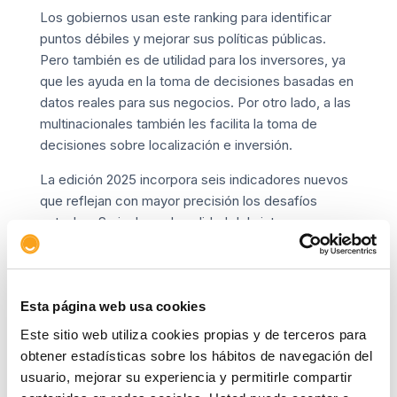
Los gobiernos usan este ranking para identificar
puntos débiles y mejorar sus políticas públicas.
Pero también es de utilidad para los inversores, ya
que les ayuda en la toma de decisiones basadas en
datos reales para sus negocios. Por otro lado, a las
multinacionales también les facilita la toma de
decisiones sobre localización e inversión.
La edición 2025 incorpora seis indicadores nuevos
que reflejan con mayor precisión los desafíos
actuales. Se incluyen la calidad del sistema
democrático, el sesgo informativo, las
publicaciones de patentes en inteligencia artificial,
el desperdicio de alimentos, la libertad de
pasaporte y el desempeño ambiental.
Esta página web usa cookies
Este sitio web utiliza cookies propias y de terceros para
Estos factores complementan los 262 criterios
obtener estadísticas sobre los hábitos de navegación del
totales utilizados, basados en datos estadísticos y
usuario, mejorar su experiencia y permitirle compartir
en una encuesta a más de 6.000 directivos.