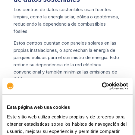
Los centros de datos sostenibles usan fuentes
limpias, como la energía solar, eólica o geotérmica,
reduciendo la dependencia de combustibles
fósiles.
Estos centros cuentan con paneles solares en las
propias instalaciones, o aprovechan la energía de
parques eólicos para el suministro de energía. Esto
reduce su dependencia de la red eléctrica
convencional y también minimiza las emisiones de
CO2.
Cada vez más países, incluida España, cuentan con
centros de datos con certificaciones sostenibles,
como LEED Gold. Estas certificaciones garantizan
Esta página web usa cookies
una construcción con altos estándares de
Este sitio web utiliza cookies propias y de terceros para
sostenibilidad y uso del 100% de energía
obtener estadísticas sobre los hábitos de navegación del
proveniente de fuentes renovables.
usuario, mejorar su experiencia y permitirle compartir