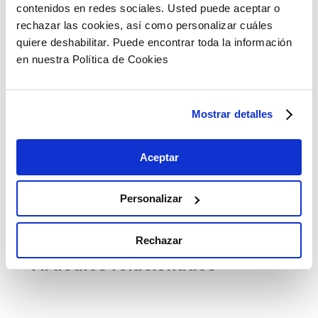
contenidos en redes sociales. Usted puede aceptar o
Pese a todo, las tecnologías de energía renovable,
rechazar las cookies, así como personalizar cuáles
como la solar y la eólica, aún no están lo
quiere deshabilitar. Puede encontrar toda la información
suficientemente maduras como para proporcionar
en nuestra Política de Cookies
energía confiable para los centros de datos.
Conforme vaya reduciéndose el coste de la energía
renovable y madure la tecnología, los centros de
datos con cero emisiones netas serán más viables.
Mostrar detalles
Aceptar
Copiar link
Personalizar
Rechazar
Artículos relacionados