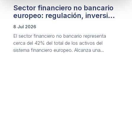
Sector financiero no bancario
europeo: regulación, inversión
y riesgo
8 Jul 2026
El sector financiero no bancario representa
cerca del 42% del total de los activos del
sistema financiero europeo. Alcanza una
valoración superior a los 50 billones de euros y
rivaliza en tamaño con la banca tradicional.