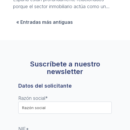
porque el sector inmobiliario actúa como un
motor directo del PIB. Revisamos las claves en
el ciclo económico actual.
« Entradas más antiguas
Suscríbete a nuestro
newsletter
Datos del solicitante
Razón social
*
NIF
*