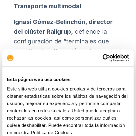
Transporte multimodal
Ignasi Gómez-Belinchón, director
del clúster Railgrup,
defiende la
configuración de “terminales que
permitan la articulación entre
diferentes modos de transporte
desde el principio hasta el fin del
envío”. “El objetivo es ganar en
Esta página web usa cookies
Este sitio web utiliza cookies propias y de terceros para
agilidad y eficacia para el transbordo
obtener estadísticas sobre los hábitos de navegación del
de mercancías o materiales”, añade.
usuario, mejorar su experiencia y permitirle compartir
contenidos en redes sociales. Usted puede aceptar o
En este sentido, habla del concepto
rechazar las cookies, así como personalizar cuáles
Mobility-as-a-Service (MaaS), que
quiere deshabilitar. Puede encontrar toda la información
en nuestra Política de Cookies
conlleva la creación de “plataformas