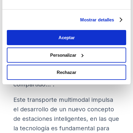
relacionales centradas en el cliente
(usuario), en las que tenga toda la
Mostrar detalles
información en su dispositivo móvil y
que permitirá planificar el viaje con
Aceptar
todos los medios de transporte que
se necesitan desde el origen al
Personalizar
destino: tren, metro, autobús, taxi,
Rechazar
VTC, patinetes, bicicletas, vehículo
compartido…”.
Este transporte multimodal impulsa
el desarrollo de un nuevo concepto
de estaciones inteligentes, en las que
la tecnología es fundamental para