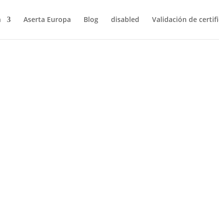
n
Aserta Europa
Blog
disabled
Validación de certif
que patrocina Aserta, en el Paris Major de Premier Padel Tour en R