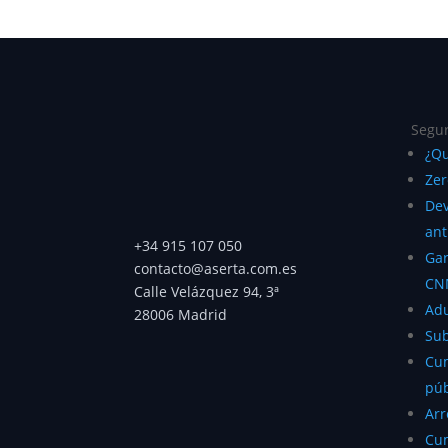
Segur
¿Qu
Zer
Dev
ant
+34 915 107 050
Gar
contacto@aserta.com.es
CN
Calle Velázquez 94, 3ª
Ad
28006 Madrid
Su
Cum
púb
Ar
Cum