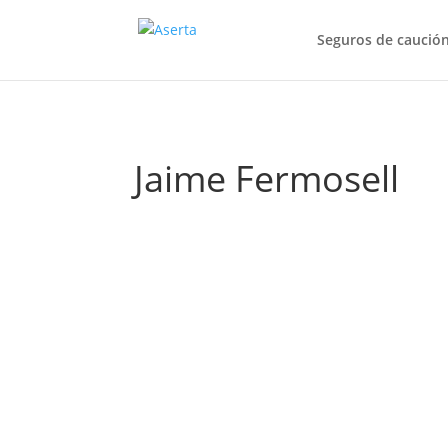
Seguros de caució
Jaime Fermosell
Jaime Fermosell Delgado, jugador de pádel 