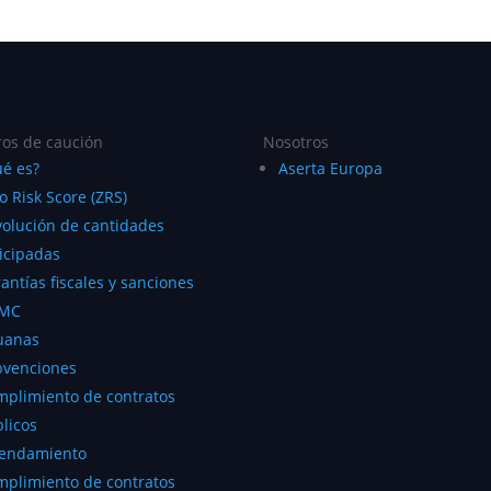
os de caución
Nosotros
é es?
Aserta Europa
o Risk Score (ZRS)
olución de cantidades
icipadas
antías fiscales y sanciones
MC
uanas
bvenciones
plimiento de contratos
licos
rendamiento
plimiento de contratos