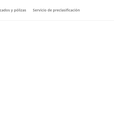
icados y pólizas
Servicio de preclasificación
oland Garros.