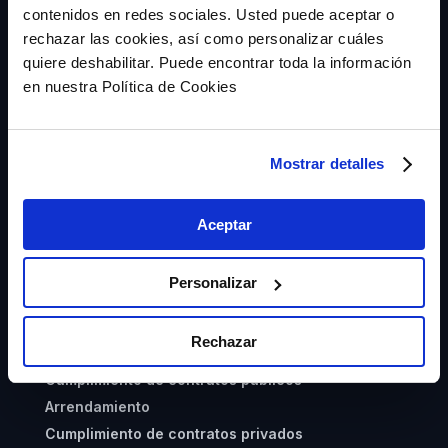
28006 Madrid
contenidos en redes sociales. Usted puede aceptar o
rechazar las cookies, así como personalizar cuáles
quiere deshabilitar. Puede encontrar toda la información
en nuestra Política de Cookies
Mostrar detalles
Seguros de caución
¿Qué es?
Aceptar
Zero Risk Score (ZRS)
Devolución de cantidades anticipadas
Personalizar
Garantías fiscales y sanciones CNMC
Aduanas
Rechazar
Subvenciones
Cumplimiento de contratos públicos
Arrendamiento
Cumplimiento de contratos privados