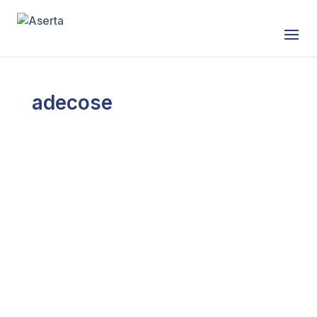
Saltar al contenido
adecose
El Barómetro ADECOSE 2025 refleja un leve