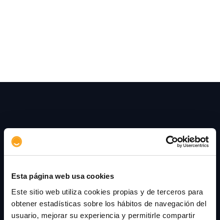
crecimiento en la valoración de las
aseguradoras. Aserta destaca en varios
indicadores relevantes, como tecnología.
Esta página web usa cookies
+34 915 107 050
Este sitio web utiliza cookies propias y de terceros para
contacto@aserta.com.es
obtener estadísticas sobre los hábitos de navegación del
Calle Velázquez 94, 3ª
usuario, mejorar su experiencia y permitirle compartir