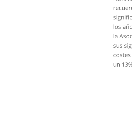
recuer
signif
los añ
la Aso
sus sig
costes
un 13%