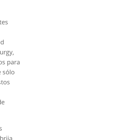
tes
nd
urgy,
os para
 sólo
stos
de
s
rija,