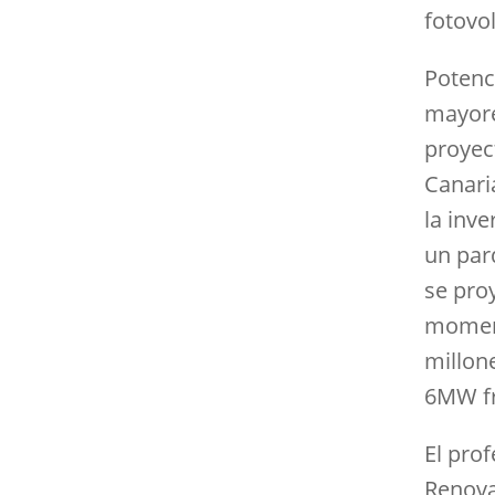
fotovo
Potenc
mayore
proyec
Canari
la inv
un par
se pro
moment
millon
6MW fr
El prof
Renovab