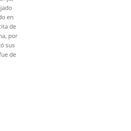
ajado
do en
ita de
na, por
tó sus
fue de