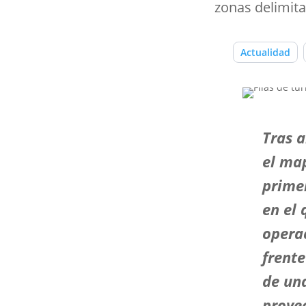
zonas delimita
Actualidad
Tras a
el map
prime
en el
opera
frente
de un
proyec