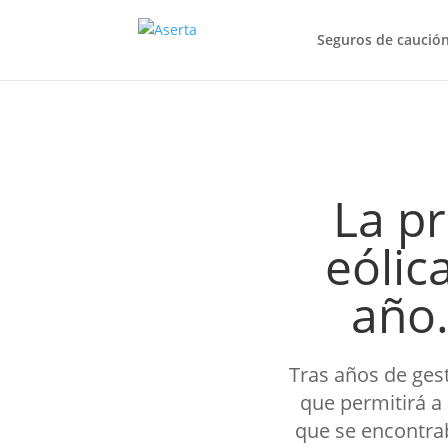
Seguros de caució
La p
eólic
año.
Tras años de gest
que permitirá a
que se encontrab