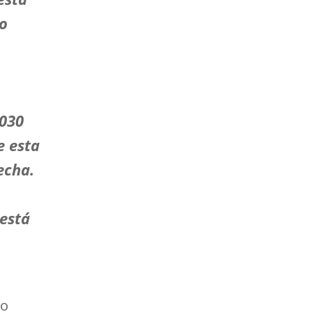
 o
2030
e esta
echa.
 está
po