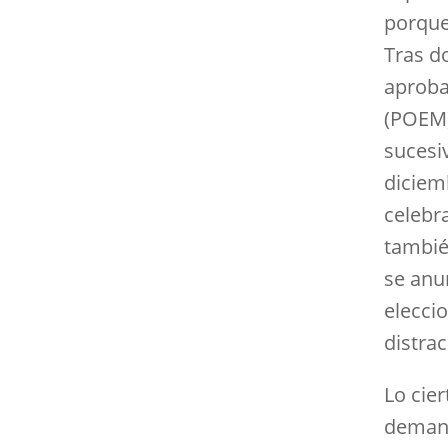
porque
Tras d
aproba
(POEM)
sucesi
diciem
celebr
tambié
se anu
elecci
distrac
Lo cie
demand