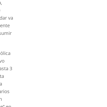
,
e
 dar va
mente
asumir
ólica
ivo
asta 3
ta
la
arios
n
te” en