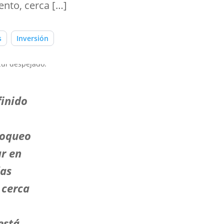
ento, cerca […]
s
Inversión
finido
loqueo
ar en
das
 cerca
está