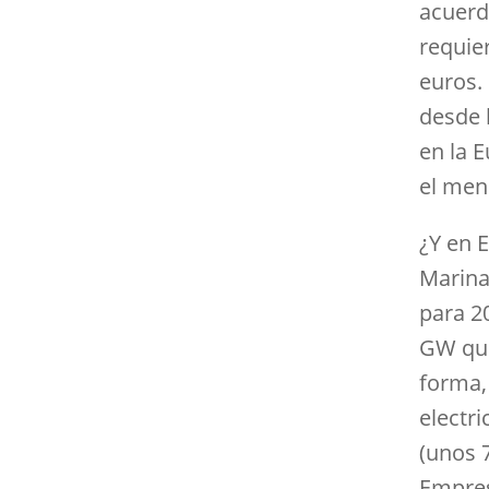
acuerd
requie
euros.
desde 
en la 
el men
¿Y en E
Marina
para 2
GW que
forma, 
electr
(unos 
Empresa