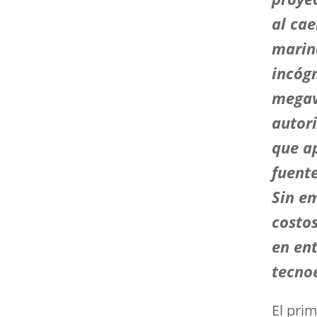
al cae
marin
incógn
megav
autori
que ap
fuente
Sin e
costos
en ent
tecno
El pri