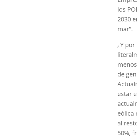
los PO
2030 en
mar”.
¿Y por 
litera
menos 
de gen
Actual
estar 
actual
eólica
al rest
50%, fr