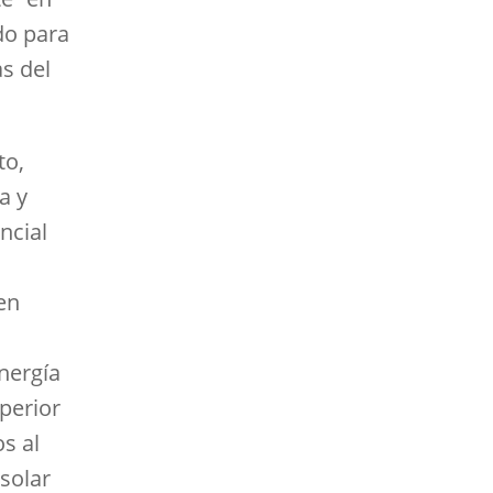
do para
as del
to,
a y
ncial
en
nergía
perior
s al
 solar