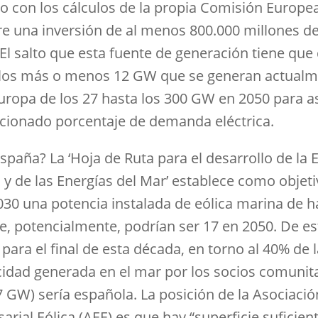
o con los cálculos de la propia Comisión Europea
re una inversión de al menos 800.000 millones d
 El salto que esta fuente de generación tiene que
los más o menos 12 GW que se generan actual
Europa de los 27 hasta los 300 GW en 2050 para 
cionado porcentaje de demanda eléctrica.
spaña? La ‘Hoja de Ruta para el desarrollo de la E
 y de las Energías del Mar’ establece como objet
030 una potencia instalada de eólica marina de h
, potencialmente, podrían ser 17 en 2050. De es
para el final de esta década, en torno al 40% de 
icidad generada en el mar por los socios comunit
7 GW) sería española. La posición de la Asociació
rial Eólica (AEE) es que hay “superficie suficien