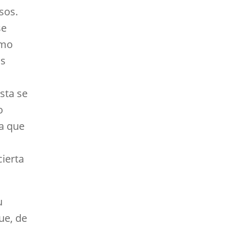
sos.
se
imo
as
sta se
o
 a que
ierta
u
ue, de