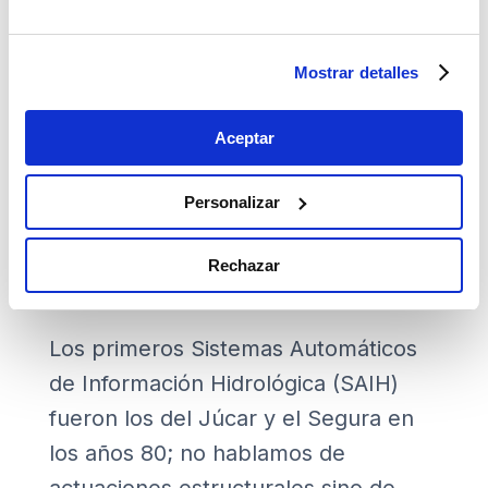
tiempo se puede afirmar que la
disponibilidad de los recursos
Mostrar detalles
hídricos disminuirá.
Aceptar
Históricamente, las DANAS o gotas
frías son más habituales en la zona
Personalizar
del Levante. ¿Qué se ha hecho allí, si
es que se ha hecho algo, para tratar
Rechazar
de paliar sus efectos?
Los primeros Sistemas Automáticos
de Información Hidrológica (SAIH)
fueron los del Júcar y el Segura en
los años 80; no hablamos de