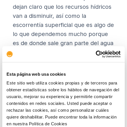
dejan claro que los recursos hídricos
van a disminuir, así como la
escorrentía superficial que es algo de
lo que dependemos mucho porque
es de donde sale gran parte del agua
que usamos. Se habla de hasta un
15% de reducción. En cuanto a las
precipitaciones, sabemos que van a
Esta página web usa cookies
ir a menos, aunque los estudios
Este sitio web utiliza cookies propias y de terceros para
plantean diversos escenarios y no
obtener estadísticas sobre los hábitos de navegación del
usuario, mejorar su experiencia y permitirle compartir
sabemos cuál se impondrá, pero sí
contenidos en redes sociales. Usted puede aceptar o
parece claro que las precipitaciones
rechazar las cookies, así como personalizar cuáles
extraordinarias van a aumentar y
quiere deshabilitar. Puede encontrar toda la información
en nuestra Política de Cookies
ganarán en torrencialidad; al mismo