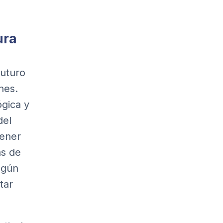
ura
futuro
nes.
ógica y
del
tener
as de
ngún
tar