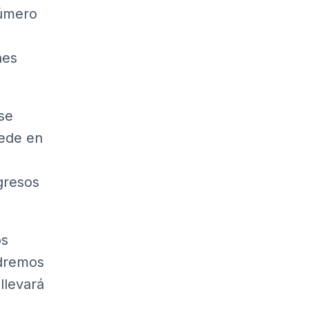
número
nes
se
cede en
ngresos
os
ndremos
llevará