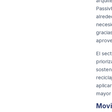
arquit
Passiv
alrede
necesi
gracias
aprove
El sec
prioriz
sosten
recicl
aplica
mayor 
Movi