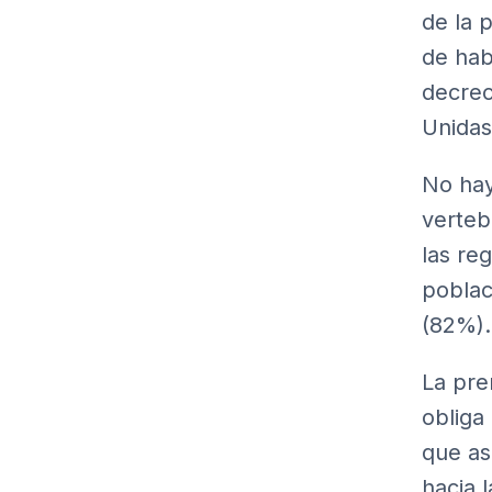
de la 
de hab
decrec
Unidas
No hay
verteb
las re
poblac
(82%).
La pre
obliga
que as
hacia 