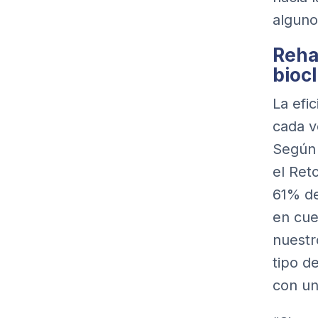
alguno
Reha
bioc
La efi
cada v
Según 
el Ret
61% de
en cue
nuestr
tipo d
con un