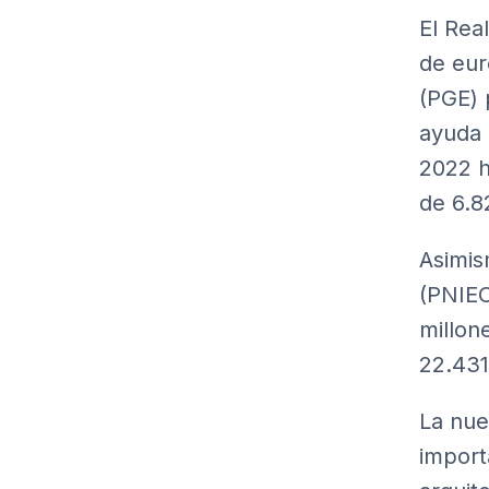
El Rea
de eur
(PGE) 
ayuda 
2022 h
de 6.8
Asimis
(PNIEC
millon
22.431
La nue
import