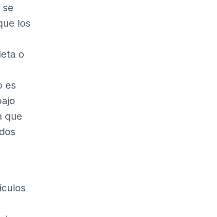
 se
que los
leta o
o es
bajo
n que
odos
ículos