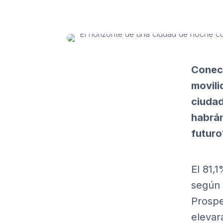
Conect
movili
ciudad
habrán
futuro
El 81,
según 
Prospe
elevar