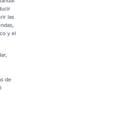
tándar
ducir
ir las
endas,
co y el
ar,
ás de
l