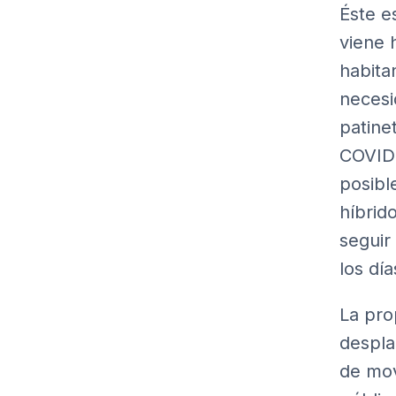
Éste e
viene 
habita
necesi
patine
COVID-
posibl
híbrid
seguir
los día
La pro
desplaz
de mov