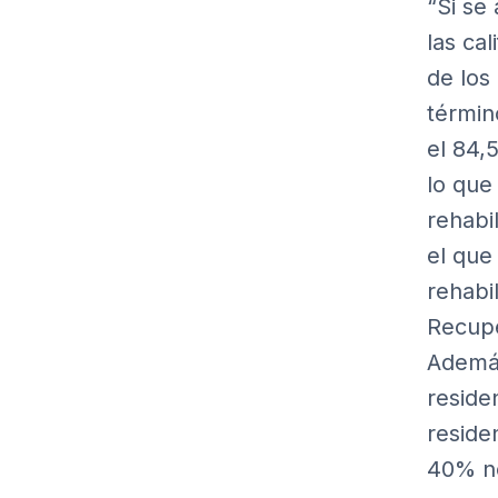
“Si se 
las ca
de los 
términ
el 84,
lo que
rehabil
el que
rehabil
Recupe
Además
residen
reside
40% no