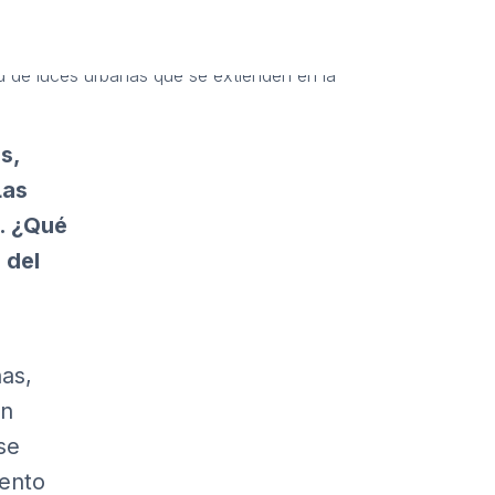
s,
Las
. ¿Qué
 del
nas,
on
se
iento