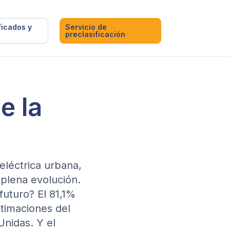
ficados y
Servicio de
preclasificación
e la
eléctrica urbana,
plena evolución.
futuro? El 81,1%
stimaciones del
Unidas. Y el