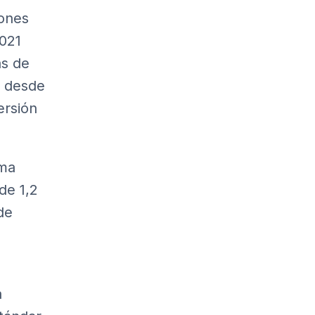
lones
021
as de
r desde
ersión
ima
de 1,2
de
a