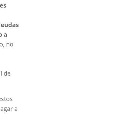
ces
 deudas
o a
lo, no
l de
estos
pagar a