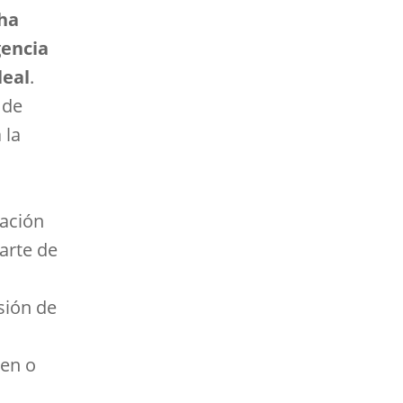
 ha
gencia
leal
.
 de
 la
ración
arte de
sión de
nen o