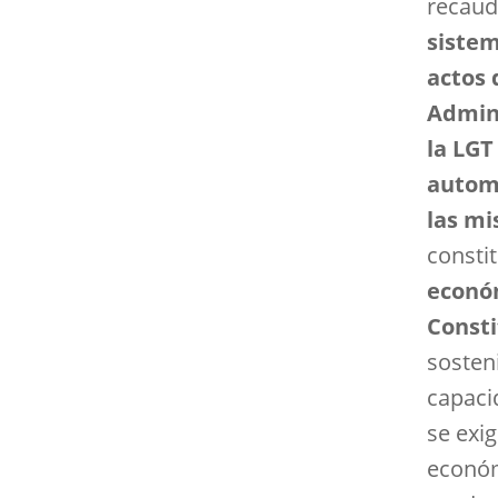
recaud
sistem
actos 
Admini
la LGT
automá
las m
consti
económ
Consti
sosten
capaci
se exi
económ