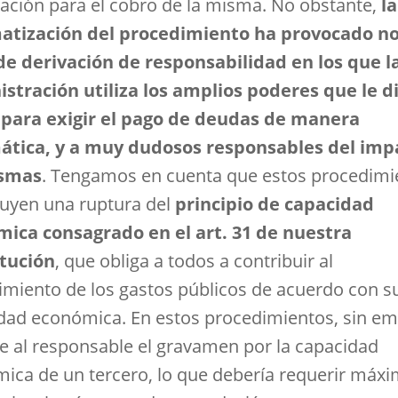
ación para el cobro de la misma. No obstante,
la
atización del procedimiento ha provocado n
de derivación de responsabilidad en los que l
stración utiliza los amplios poderes que le 
 para exigir el pago de deudas de manera
tica, y a muy dudosos responsables del imp
ismas
. Tengamos en cuenta que estos procedimi
tuyen una ruptura del
principio de capacidad
ica consagrado en el art. 31 de nuestra
tución
, que obliga a todos a contribuir al
imiento de los gastos públicos de acuerdo con s
dad económica. En estos procedimientos, sin em
ge al responsable el gravamen por la capacidad
ica de un tercero, lo que debería requerir máx