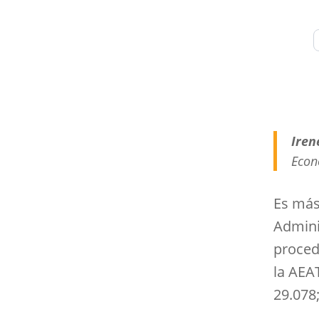
Iren
Econ
Es más
Admini
proced
la AEA
29.078