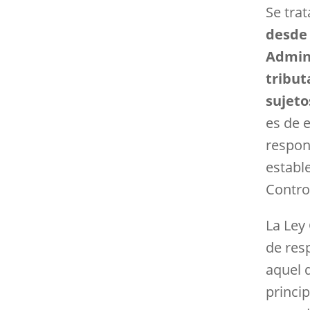
Se tra
desde 
Admini
tribut
sujeto
es de 
respon
estable
Contro
La Ley
de res
aquel 
princip