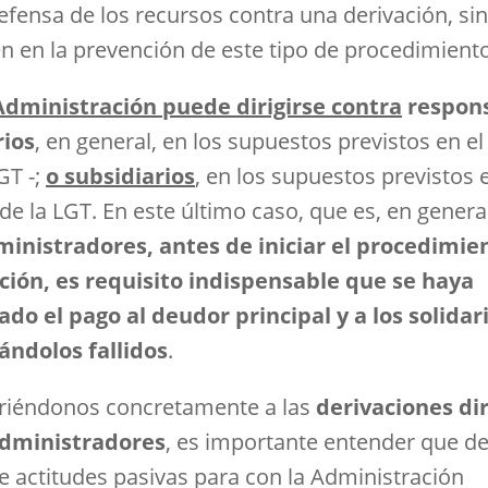
defensa de los recursos contra una derivación, si
n en la prevención de este tipo de procedimient
Administración puede dirigirse contra
respon
rios
, en general, en los supuestos previstos en el 
GT -;
o subsidiarios
, en los supuestos previstos 
 de la LGT. En este último caso, que es, en genera
ministradores, antes de iniciar el procedimie
ción, es requisito indispensable que se haya
ado el pago al deudor principal y a los solidar
ándolos fallidos
.
firiéndonos concretamente a las
derivaciones dir
administradores
, es importante entender que d
se actitudes pasivas para con la Administración