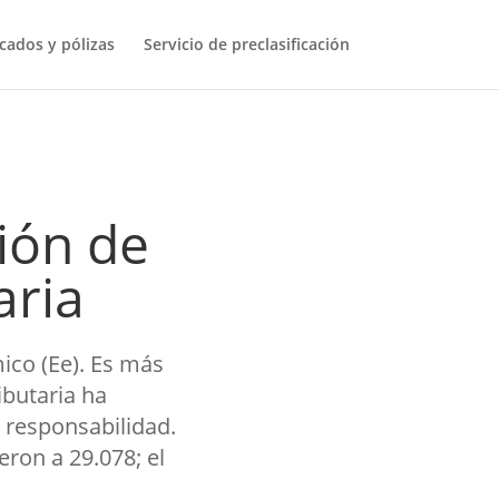
icados y pólizas
Servicio de preclasificación
ión de
aria
ico (Ee). Es más
ibutaria ha
 responsabilidad.
ron a 29.078; el