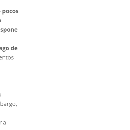
o pocos
a
dispone
ago de
entos
u
bargo,
ima