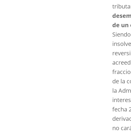
tributa
desemp
de un 
Siendo
insolv
revers
acreed
fracci
de la c
la Adm
intere
fecha 2
deriva
no car