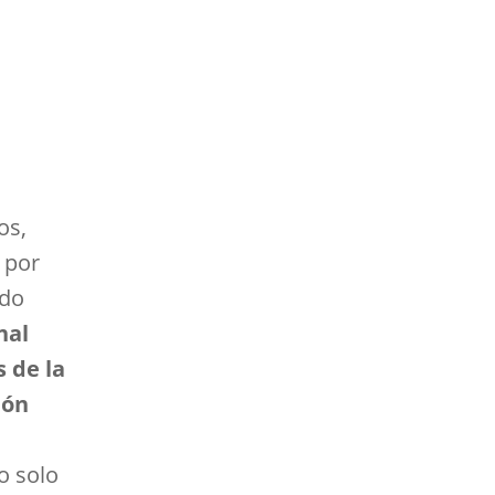
os,
 por
ado
nal
 de la
ión
o solo