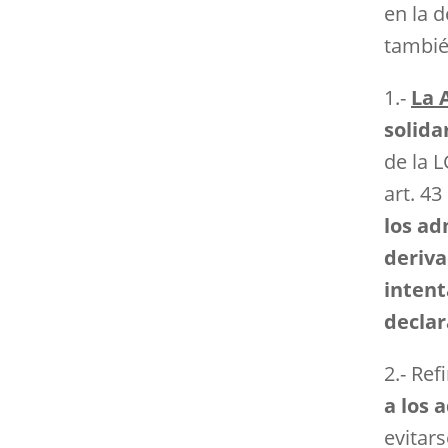
en la 
tambié
1.-
La 
solida
de la L
art. 43
los ad
deriva
intent
declar
2.- Re
a los 
evitar