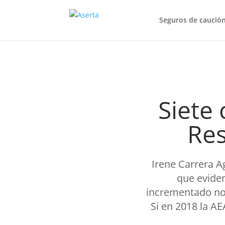
Seguros de caució
Siete
Res
Irene Carrera A
que eviden
incrementado not
Si en 2018 la A