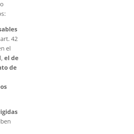
no
os:
sables
art. 42
en el
l,
el de
nto de
ios
igidas
eben