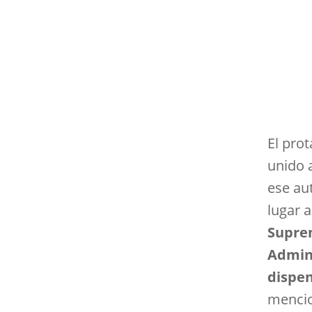
El pro
unido a
ese au
lugar 
Suprem
Admini
dispen
mencio