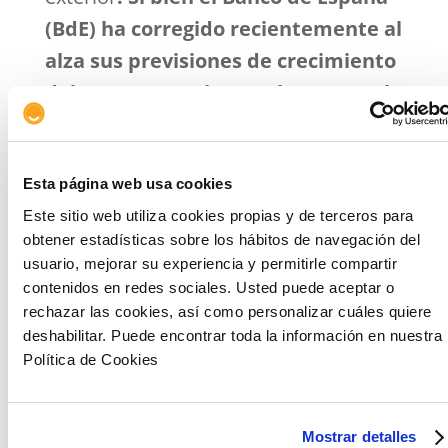
(BdE) ha corregido recientemente al
alza sus previsiones de crecimiento
del PIB en 2023, hasta el 2,3%, por la
revisión de los datos realizada por
el INE
.
Para 2024, estima todavía un
Esta página web usa cookies
crecimiento del PIB del 2,2%
.
Las
Este sitio web utiliza cookies propias y de terceros para
presiones inflacionistas se
obtener estadísticas sobre los hábitos de navegación del
mantendrán elevadas
durante el
usuario, mejorar su experiencia y permitirle compartir
resto del año 2023 y 2024, aunque con
contenidos en redes sociales. Usted puede aceptar o
rechazar las cookies, así como personalizar cuáles quiere
menor intensidad que en 2022. Así, el
deshabilitar. Puede encontrar toda la información en nuestra
BdE prevé un
crecimiento medio
Política de Cookies
anual del IPC del 3,2% en 2023 y del
3,6% en 2024
.
Mostrar detalles