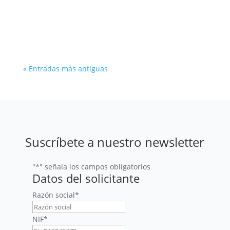
renovables en muchas regiones del mundo. En
este artículo ahondamos en su vasto potencial
y sus principales desafíos y oportunidades.
« Entradas más antiguas
Suscríbete a nuestro newsletter
"
*
" señala los campos obligatorios
Datos del solicitante
Razón social
*
NIF
*