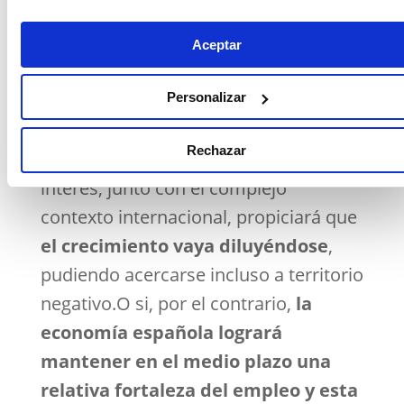
Con estas previsiones, en la actualidad
se plantea
un intenso debate
Aceptar
relativo a la sostenibilidad del
crecimiento de la economía
Personalizar
española.
Este gira en torno a si el
Rechazar
impacto de la subida de los tipos de
interés, junto con el complejo
contexto internacional, propiciará que
el crecimiento vaya diluyéndose
,
pudiendo acercarse incluso a territorio
negativo.O si, por el contrario,
la
economía española logrará
mantener en el medio plazo una
relativa fortaleza del empleo y esta