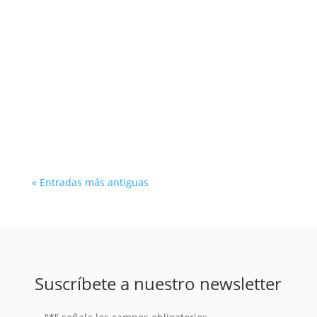
La energía hidroeléctrica sigue siendo
fundamental para la combinación de energías
renovables en muchas regiones del mundo. En
este artículo ahondamos en su vasto potencial
y sus principales desafíos y oportunidades.
« Entradas más antiguas
Suscríbete a nuestro newsletter