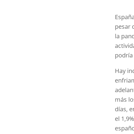
España 
pesar 
la pan
activi
podría
Hay in
enfria
adelan
más lo
días, e
el 1,9
españo