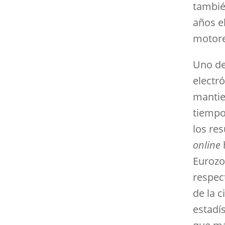
tambié
años e
motore
Uno de
electr
mantie
tiempo
los re
online
Eurozo
respec
de la c
estadí