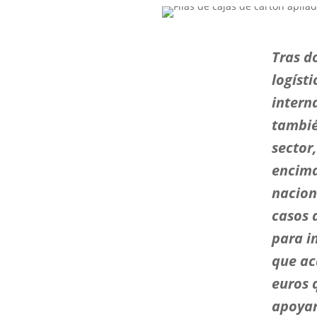
Tras d
logíst
intern
tambié
sector
encima
nacion
casos 
para in
que ac
euros 
apoyar