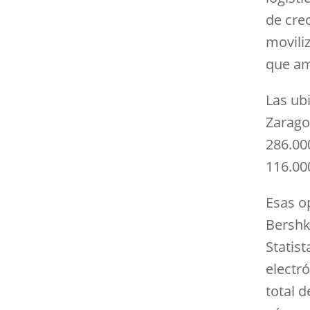
de cre
movili
que am
Las ub
Zarago
286.00
116.00
Esas o
Bershk
Statis
electr
total d