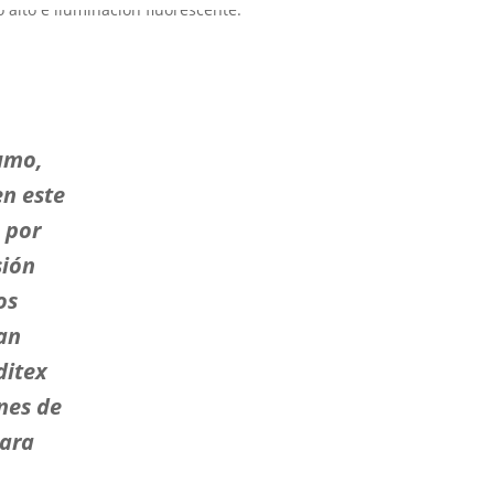
sumo,
en este
 por
sión
os
an
ditex
nes de
para