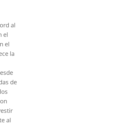
ord al
 el
n el
ece la
desde
ndas de
los
con
estir
te al