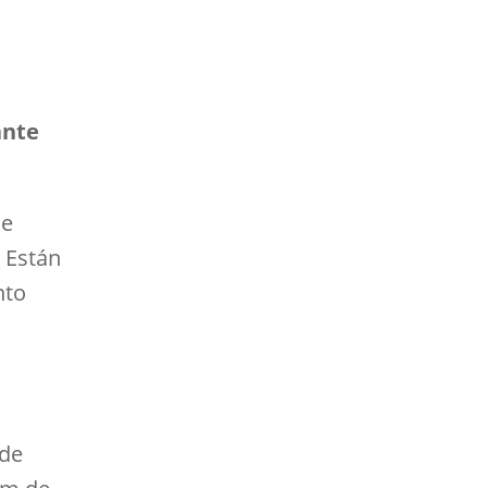
ante
de
. Están
nto
 de