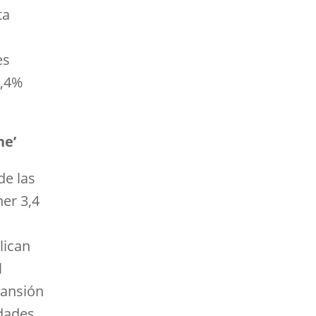
ta
es
8,4%
ne’
de las
er 3,4
lican
l
pansión
idades