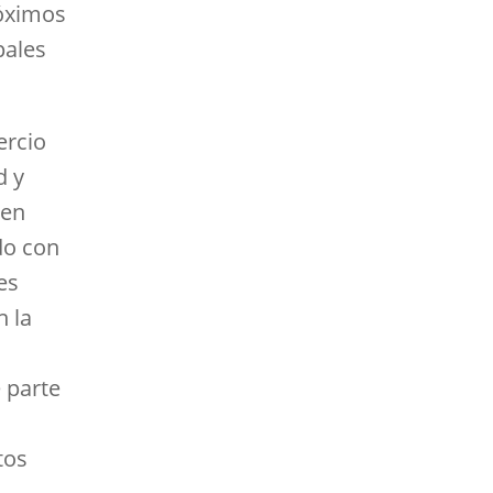
róximos
pales
ercio
d y
 en
do con
es
n la
 parte
tos