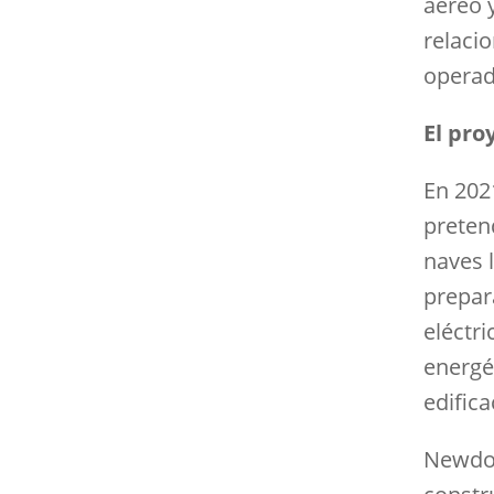
aéreo 
relacio
operad
El pro
En 202
preten
naves l
prepar
eléctri
energét
edifica
Newdoc