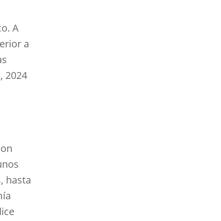
co. A
erior a
as
, 2024
son
 unos
, hasta
mía
dice