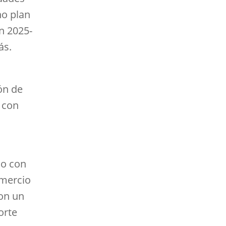
ho plan
n 2025-
ás.
ón de
 con
do con
omercio
on un
orte