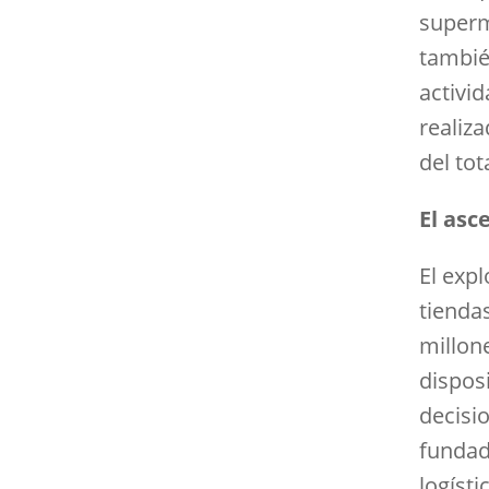
superm
tambié
activi
realiza
del tota
El asc
El exp
tienda
millon
disposi
decisi
fundad
logíst