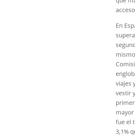
que má
acceso
En Esp
supera
segund
mismo 
Comisi
englob
viajes
vestir 
primero
mayor 
fue el
3,1% q