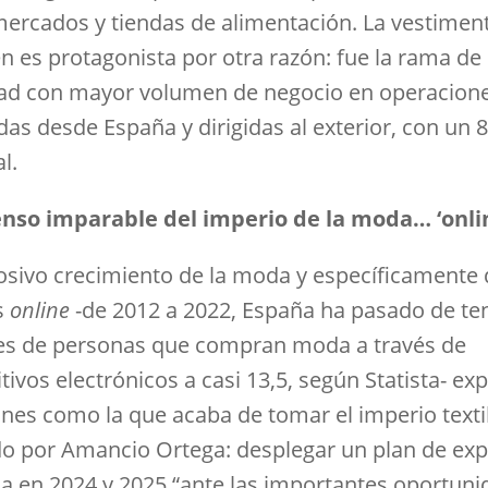
ercados y tiendas de alimentación. La vestimen
n es protagonista por otra razón: fue la rama de
dad con mayor volumen de negocio en operacion
das desde España y dirigidas al exterior, con un 
l.
enso imparable del imperio de la moda… ‘onli
losivo crecimiento de la moda y específicamente 
s
online
-de 2012 a 2022, España ha pasado de ten
es de personas que compran moda a través de
tivos electrónicos a casi 13,5, según Statista- exp
ones como la que acaba de tomar el imperio texti
o por Amancio Ortega: desplegar un plan de ex
ica en 2024 y 2025 “ante las importantes oportun