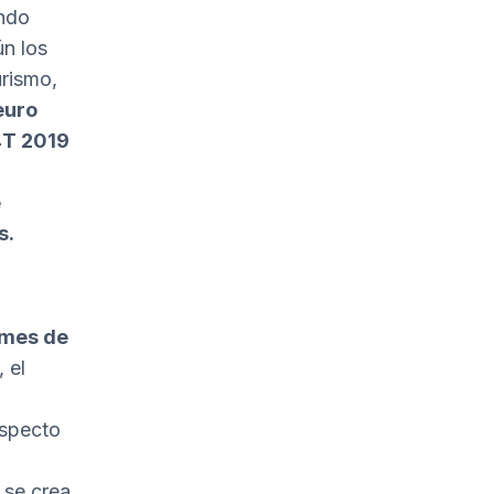
ando
ún los
urismo,
euro
 4T 2019
e
s.
 mes de
 el
especto
 se crea