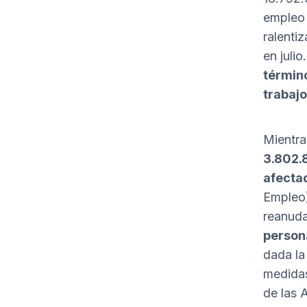
empleo 
ralenti
en juli
términ
trabajo
Mientra
3.802.
afecta
Empleo)
reanuda
person
dada la
medidas
de las 