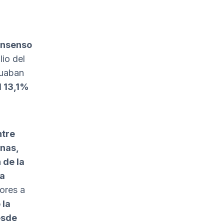
consenso
lio del
tuaban
l 13,1%
ntre
anas,
 de la
ña
iores a
 la
esde