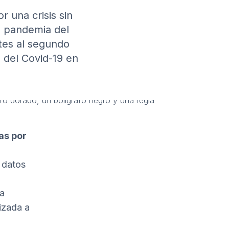
 una crisis sin
a pandemia del
tes al segundo
 del Covid-19 en
as por
 datos
la
lizada a