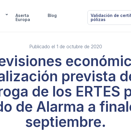
Aserta
Blog
Validación de certi
Europa
pólizas
Publicado el 1 de octubre de 2020
evisiones económic
alización prevista d
roga de los ERTES p
do de Alarma a final
septiembre.