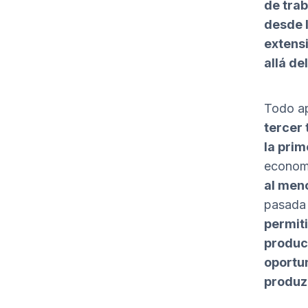
de tra
desde l
extens
allá de
Todo ap
tercer
la prim
econom
al men
pasada 
permiti
produc
oportu
produz