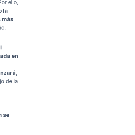
Por ello,
 la
s más
ño.
l
tada en
anzará,
o de la
n se