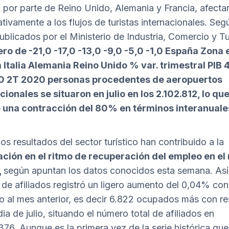
a
por parte de Reino Unido, Alemania y Francia, afect
ativamente a los flujos de turistas internacionales. Seg
ublicados por el Ministerio de Industria, Comercio y T
ro de -21,0 -17,0 -13,0 -9,0 -5,0 -1,0 España Zona 
 Italia Alemania Reino Unido % var. trimestral PIB
0 2T 2020 personas procedentes de aeropuertos
cionales se situaron en julio en los 2.102.812, lo qu
 una contracción del 80% en términos interanuale
os resultados del sector turístico han contribuido a la
ción en el ritmo de recuperación del empleo en el
,
según apuntan los datos conocidos esta semana. Así,
de afiliados registró un ligero aumento del 0,04% con
o al mes anterior, es decir 6.822 ocupados más con r
ia de julio, situando el número total de afiliados en
376. Aunque es la primera vez de la serie histórica que