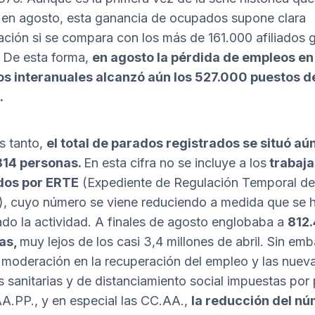
en agosto, esta ganancia de ocupados supone clara
zación si se compara con los más de 161.000 afiliados
o. De esta forma,
en agosto la pérdida de empleos en
os interanuales alcanzó aún los 527.000 puestos d
.
s tanto,
el total de parados registrados se situó aú
814 personas.
En esta cifra no se incluye a los
trabaj
dos por ERTE
(Expediente de Regulación Temporal de
, cuyo número se viene reduciendo a medida que se 
do la actividad. A finales de agosto englobaba a
812
as,
muy lejos de los casi 3,4 millones de abril. Sin em
 moderación en la recuperación del empleo y las nuev
 sanitarias y de distanciamiento social impuestas por 
AA.PP., y en especial las CC.AA.,
la reducción del n