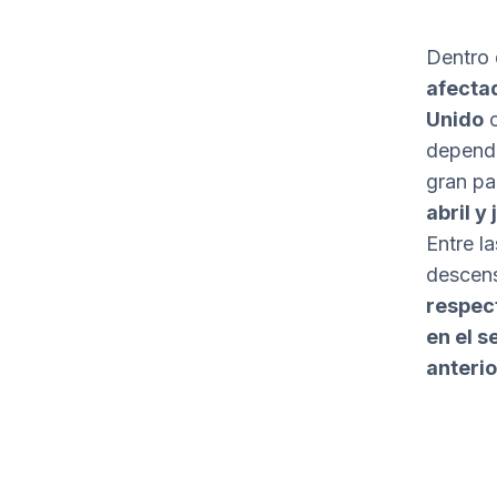
Dentro
afecta
Unido
c
depende
gran pa
abril y
Entre l
descens
respec
en el s
anterio