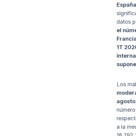
Españ
signific
datos p
el núme
Francia
1T 202
interna
supone
Los mal
modera
agosto
número 
respect
a la med
18.792.