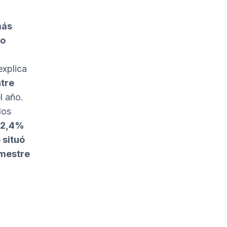
más
no
explica
tre
l año.
los
 12,4%
 situó
imestre