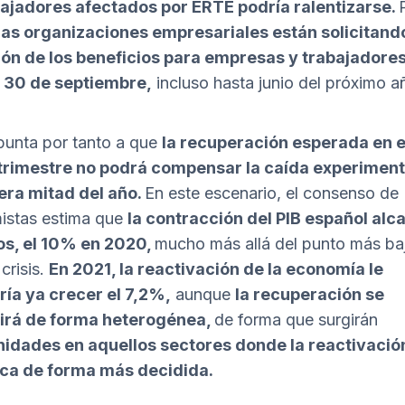
bajadores afectados por ERTE podría ralentizarse.
as organizaciones empresariales están solicitando
ión de los beneficios para empresas y trabajadore
l 30 de septiembre,
incluso hasta junio del próximo a
unta por tanto a que
la recuperación esperada en e
 trimestre no podrá compensar la caída experimen
era mitad del año.
En este escenario, el consenso de
istas estima que
la contracción del PIB español alc
os, el 10% en 2020,
mucho más allá del punto más baj
crisis.
En 2021, la reactivación de la economía le
ría ya crecer el 7,2%,
aunque
la recuperación se
irá de forma heterogénea,
de forma que surgirán
nidades en aquellos sectores donde la reactivació
ca de forma más decidida.