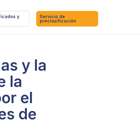
ficados y
Servicio de
preclasificación
as y la
e la
or el
es de