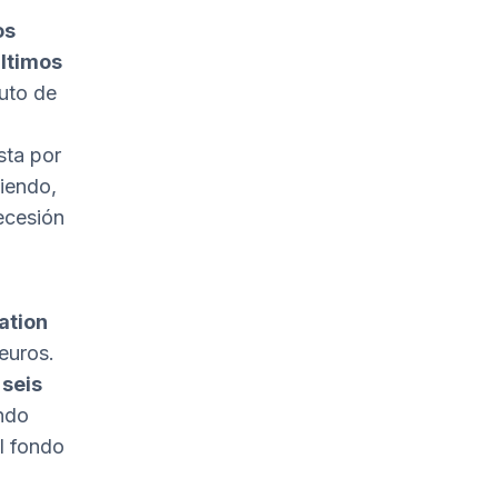
os
últimos
ruto de
sta por
iendo,
ecesión
ation
euros.
 seis
ondo
El fondo