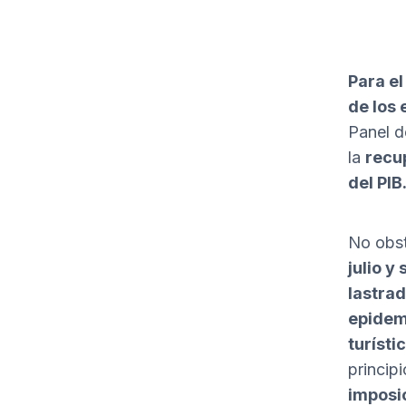
Para el
de los
Panel d
la
recup
del PIB
No obs
julio y
lastrad
epidem
turístic
principi
imposic