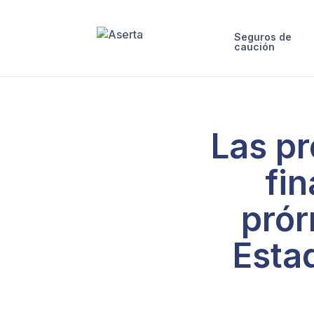
Seguros de
caución
Las pr
fin
prór
Esta