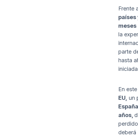
Frente 
países
meses 
la exper
interna
parte d
hasta a
iniciad
En este
EU,
un p
España 
años,
d
perdido
deberá 