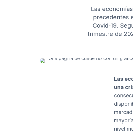
Las economías 
precedentes e
Covid-19. Seg
trimestre de 20
Las ec
una cri
consecu
disponi
marcado
mayoría
nivel mu