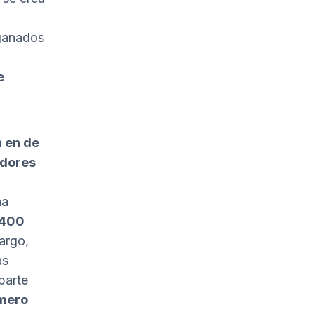
 ganados
e
n en de
adores
ha
.400
bargo,
as
parte
úmero