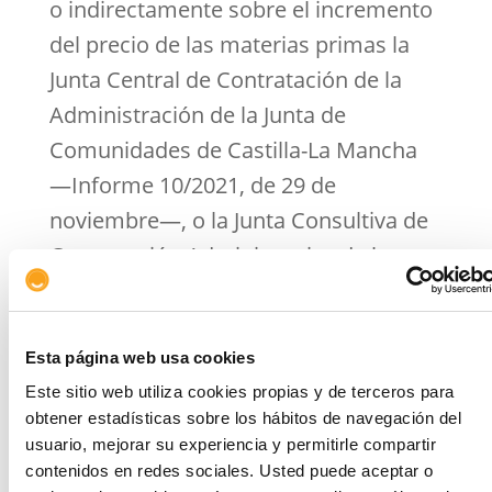
o indirectamente sobre el incremento
del precio de las materias primas la
Junta Central de Contratación de la
Administración de la Junta de
Comunidades de Castilla-La Mancha
—Informe 10/2021, de 29 de
noviembre—, o la Junta Consultiva de
Contratación Administrativa de la
Generalitat de Cataluña, que en un
informe de 22 de diciembre de 2021
ha analizado una propuesta
Esta página web usa cookies
imaginativa de una entidad
Este sitio web utiliza cookies propias y de terceros para
obtener estadísticas sobre los hábitos de navegación del
contratante, vinculada a la posibilidad
usuario, mejorar su experiencia y permitirle compartir
de que la indemnización de daños y
contenidos en redes sociales. Usted puede aceptar o