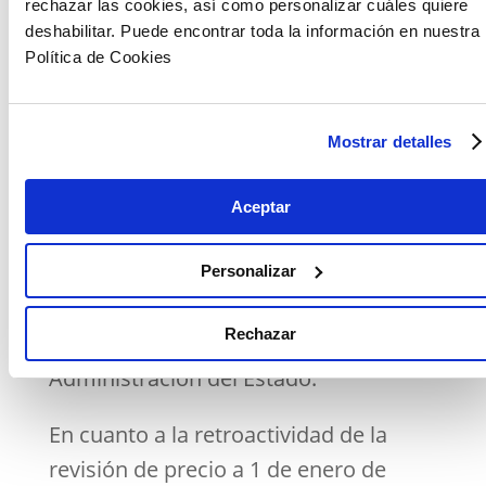
perjuicios al futuro contratista por
rechazar las cookies, así como personalizar cuáles quiere
deshabilitar. Puede encontrar toda la información en nuestra
causa de la demora en la
Política de Cookies
formalización del contrato incluya el
impacto del incremento de los costes
Mostrar detalles
de las materias primas”.
Sin embargo, insiste en que “en estos
Aceptar
temas se necesita la mayor claridad y
seguridad jurídica”, por lo que
Personalizar
remarca la necesidad de que la
Rechazar
respuesta principal llegue desde la
Administración del Estado.
En cuanto a la retroactividad de la
revisión de precio a 1 de enero de