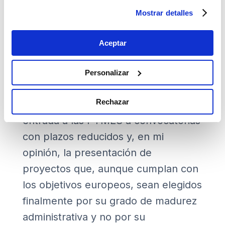
Esta situación conducirá a recortar
Mostrar detalles
los plazos de una manera drástica y
eso es probable que provoque
Aceptar
consecuencias no deseadas, entre
ellas la pérdida de calidad de los
Personalizar
proyectos presentados, el déficit en
Rechazar
el control público, las barreras de
entrada a las PYMES a convocatorias
con plazos reducidos y, en mi
opinión, la presentación de
proyectos que, aunque cumplan con
los objetivos europeos, sean elegidos
finalmente por su grado de madurez
administrativa y no por su