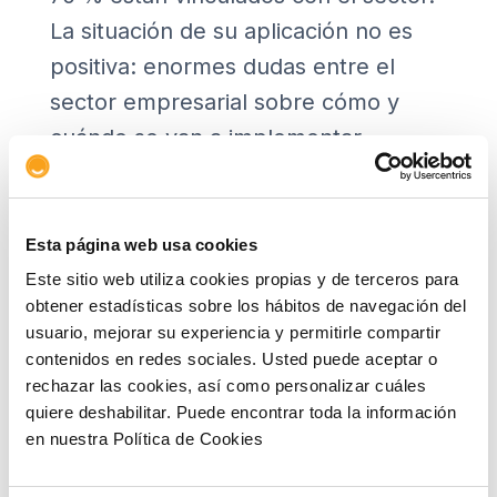
La situación de su aplicación no es
positiva: enormes dudas entre el
sector empresarial sobre cómo y
cuándo se van a implementar
finalmente las convocatorias, pésimo
balance de ejecución (cerca de 5.000
millones de euros hasta la fecha
Esta página web usa cookies
sobre los 24.000 millones previstos
Este sitio web utiliza cookies propias y de terceros para
obtener estadísticas sobre los hábitos de navegación del
inicialmente para 2021),
usuario, mejorar su experiencia y permitirle compartir
Administraciones mal engrasadas
contenidos en redes sociales. Usted puede aceptar o
cultural y técnicamente en el
rechazar las cookies, así como personalizar cuáles
quiere deshabilitar. Puede encontrar toda la información
desarrollo de iniciativas de
en nuestra Política de Cookies
colaboración público-privada, etc.