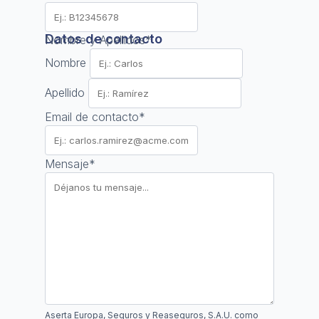
Datos de contacto
Nombre y Apellidos
*
Nombre
Apellido
Email de contacto
*
Mensaje
*
Aserta Europa, Seguros y Reaseguros, S.A.U. como