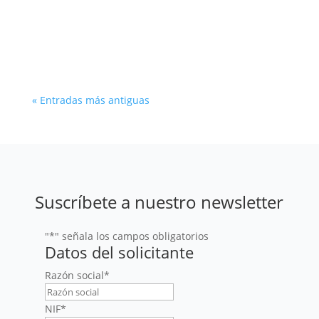
renovables en muchas regiones del mundo. En
este artículo ahondamos en su vasto potencial
y sus principales desafíos y oportunidades.
« Entradas más antiguas
Suscríbete a nuestro newsletter
"
*
" señala los campos obligatorios
Datos del solicitante
Razón social
*
NIF
*