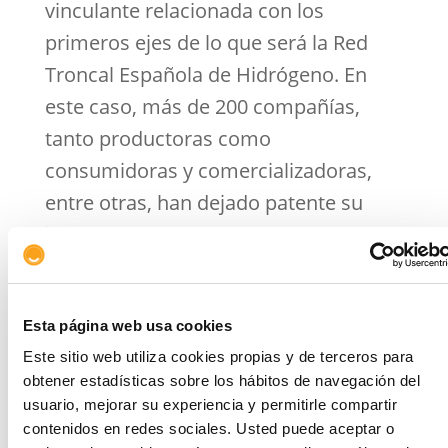
vinculante relacionada con los
primeros ejes de lo que será la Red
Troncal Española de Hidrógeno. En
este caso, más de 200 compañías,
tanto productoras como
consumidoras y comercializadoras,
entre otras, han dejado patente su
interés en el desarrollo de las
infraestructuras de transporte de
hidrógeno renovable que conectarán
Esta página web usa cookies
en un futuro la oferta y la demanda,
Este sitio web utiliza cookies propias y de terceros para
tanto interna como externa, ya que
obtener estadísticas sobre los hábitos de navegación del
también estará conectada con el
usuario, mejorar su experiencia y permitirle compartir
futuro corredor H2Med (Barcelona-
contenidos en redes sociales. Usted puede aceptar o