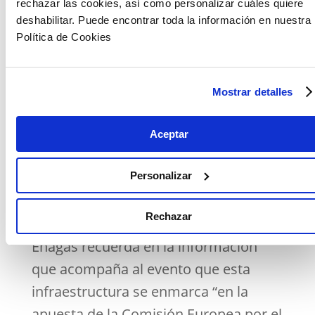
rechazar las cookies, así como personalizar cuáles quiere
Marsella). Según ha informado
deshabilitar. Puede encontrar toda la información en nuestra
Enagás, en la consulta también se ha
Política de Cookies
recogido información sobre el
mercado del amoniaco, oxígeno y
Mostrar detalles
CO2.
El próximo 31 de enero la gasista
Aceptar
presentará los resultados obtenidos
Personalizar
en el II Día del Hidrógeno de Enagás,
junto con una propuesta más concreta
Rechazar
para desarrollar la mencionada red.
Enagás recuerda en la información
que acompaña al evento que esta
infraestructura se enmarca “en la
apuesta de la Comisión Europea por el