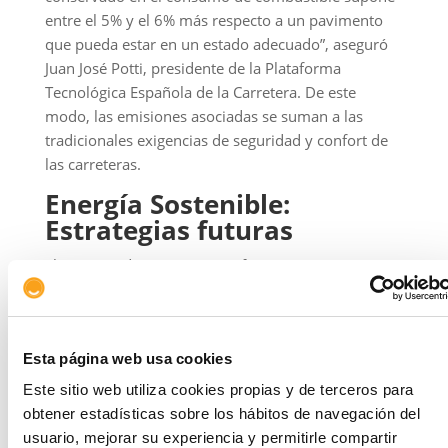
entre el 5% y el 6% más respecto a un pavimento
que pueda estar en un estado adecuado”, aseguró
Juan José Potti, presidente de la Plataforma
Tecnológica Española de la Carretera. De este
modo, las emisiones asociadas se suman a las
tradicionales exigencias de seguridad y confort de
las carreteras.
Energía Sostenible:
Estrategias futuras
El ministro de transporte en funciones José Luis
Ábalos, aseguró que no será posible alcanzar los
objetivos climáticos a los que se ha comprometido
España si no se consiguen reducir las emisiones del
Esta página web usa cookies
transporte. Para lograr la mencionada reducción, el
ministerio de Fomento está trabajando en diversas
Este sitio web utiliza cookies propias y de terceros para
áreas.
obtener estadísticas sobre los hábitos de navegación del
usuario, mejorar su experiencia y permitirle compartir