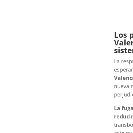
Los 
Valen
sist
La resp
espera
Valenc
nueva n
perjudi
La fuga
reduci
transbo
este nu