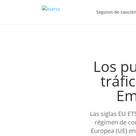
Seguros de caució
Los pu
tráfi
Em
Las siglas EU E
régimen de com
Europea (UE) en 