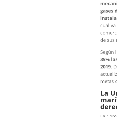
mecani
gases 
instal
cual va
comerci
de sus 
Según 
35% las
2019
. 
actuali
metas 
La U
marí
dere
La Comi