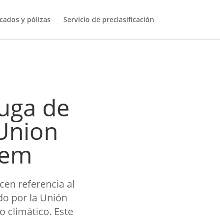
icados y pólizas
Servicio de preclasificación
fuga de
 Union
tem
en referencia al
do por la Unión
o climático. Este