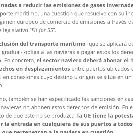
nadas a reducir las emisiones de gases invernad
sporte marítimo, una cuestión que resuelve con su in
égimen europeo de comercio de emisiones a través d
 legislativo “
Fit for 55
”.
nclusión del transporte marítimo
-que se aplicará d
gradual- obliga a las navieras a pagar estos los der
. En concreto,
el sector naviero deberá abonar el 
rechos en desplazamientos
entre puertos ubicados 
% en conexiones cuyo destino u origen se sitúe en un
o.
o, también se han especificado las sanciones en ca
 navieras no abonen estos derechos de emisión. En e
o de que este no se produzca,
la UE tiene la potest
r la entrada en cualquiera de sus puertos a todos
 que pertenezcan a la naviera en cuestión
.