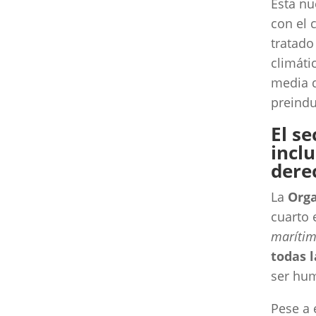
Esta nu
con el 
tratado
climáti
media d
preindu
El s
inclu
dere
La
Orga
cuarto 
maríti
todas 
ser hum
Pese a 