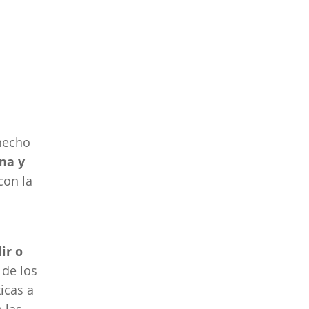
 hecho
na y
con la
ir o
 de los
icas a
 las