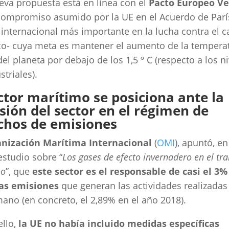
eva propuesta está en línea con el
Pacto Europeo V
compromiso asumido por la UE en el Acuerdo de París
 internacional más importante en la lucha contra el 
co- cuya meta es mantener el aumento de la tempera
el planeta por debajo de los 1,5 º C (respecto a los n
striales).
ector marítimo se posiciona ante la
sión del sector en el régimen de
chos de emisiones
nización Marítima Internacional
(
OMI
), apuntó, en
estudio sobre “
Los gases de efecto invernadero en el tr
mo
”, que
este sector es el responsable de casi el 3%
las emisiones
que generan las actividades realizadas 
ano (en concreto, el 2,89% en el año 2018).
ello,
la UE no había incluido medidas específicas