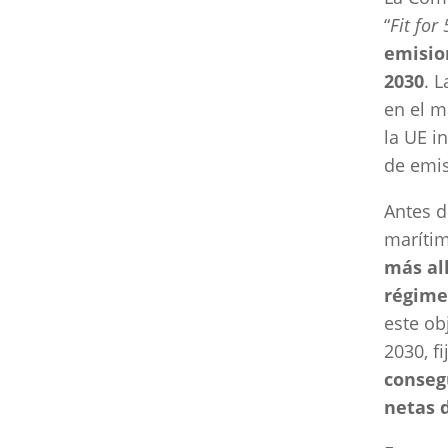
“
Fit for
emisio
2030
. 
en el m
la UE i
de emis
Antes d
marítim
más al
régime
este ob
2030, f
conseg
netas 