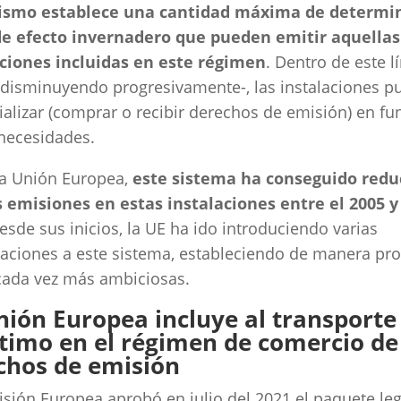
smo establece una cantidad máxima de determi
de efecto invernadero que pueden emitir aquellas
aciones incluidas en este régimen
. Dentro de este lí
 disminuyendo progresivamente-, las instalaciones 
alizar (comprar o recibir derechos de emisión) en fu
necesidades.
la Unión Europea,
este sistema ha conseguido redu
 emisiones en estas instalaciones entre el 2005 y
Desde sus inicios, la UE ha ido introduciendo varias
zaciones a este sistema, estableciendo de manera pro
cada vez más ambiciosas.
nión Europea incluye al transporte
timo en el régimen de comercio de
chos de emisión
sión Europea aprobó en julio del 2021 el paquete leg