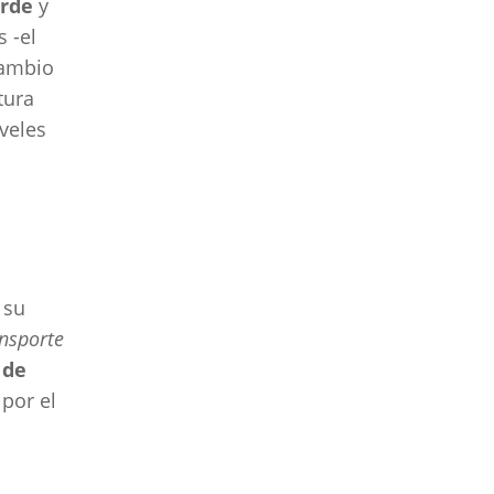
erde
y
 -el
cambio
tura
iveles
 su
ansporte
 de
por el