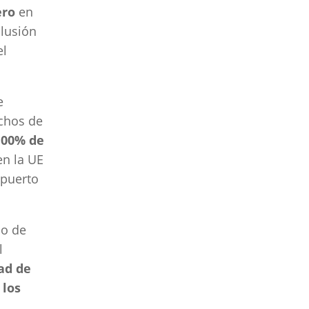
ero
en
clusión
el
e
echos de
100% de
en la UE
 puerto
so de
l
ad de
 los