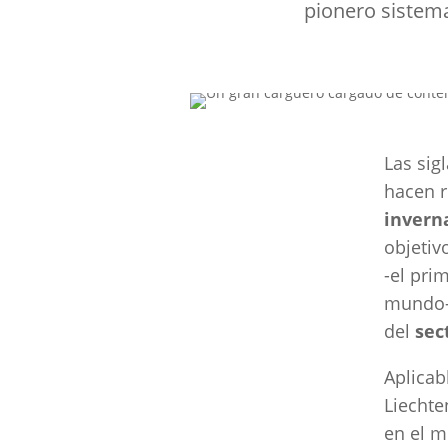
pionero sistem
Las sig
hacen r
invern
objetiv
-el pri
mundo
del
sec
Aplicab
Liechte
en el 