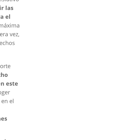
r las
a el
s máxima
era vez,
rechos
orte
cho
en este
oger
 en el
nes