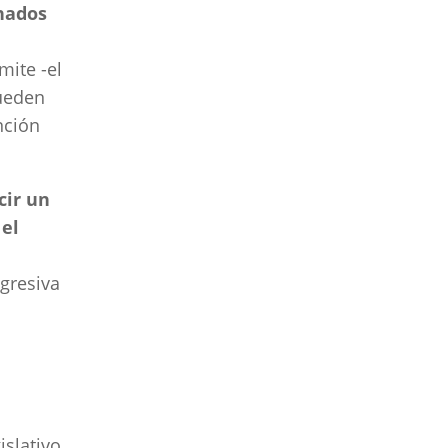
nados
mite -el
pueden
nción
cir un
 el
gresiva
islativo