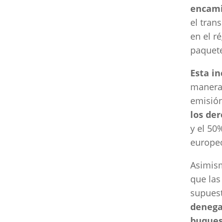
encami
el tran
en el r
paquete
Esta i
manera 
emisión
los de
y el 50
europe
Asimism
que las
supuest
denega
buques