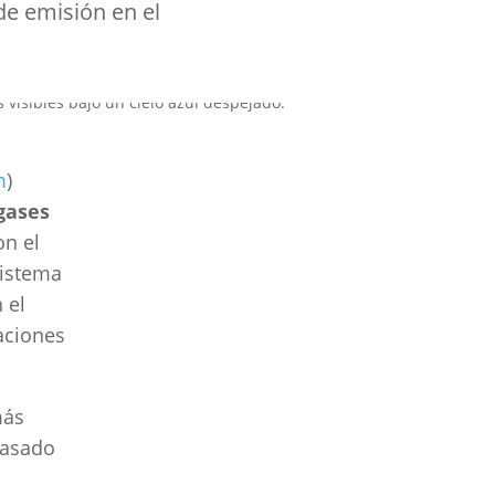
e emisión en el
m
)
gases
on el
sistema
 el
aciones
más
basado