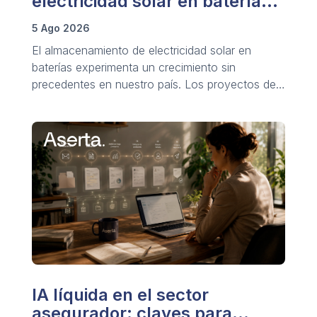
electricidad solar en baterías:
crecimiento de los BESS
5 Ago 2026
El almacenamiento de electricidad solar en
baterías experimenta un crecimiento sin
precedentes en nuestro país. Los proyectos de
sistemas BESS crecen notablemente a nivel
global.
IA líquida en el sector
asegurador: claves para