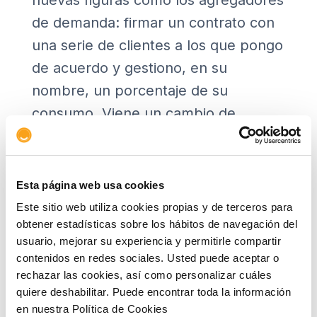
nuevas figuras como los agregadores
de demanda: firmar un contrato con
una serie de clientes a los que pongo
de acuerdo y gestiono, en su
nombre, un porcentaje de su
consumo. Viene un cambio de
sistema, pero solo llegará de la mano
de la digitalización porque
necesitaremos sensorizar la red, que
Esta página web usa cookies
los contadores eléctricos sean
Este sitio web utiliza cookies propias y de terceros para
obtener estadísticas sobre los hábitos de navegación del
digitales, es decir, sistemas que nos
usuario, mejorar su experiencia y permitirle compartir
permiten tener la trazabilidad
contenidos en redes sociales. Usted puede aceptar o
necesaria.
rechazar las cookies, así como personalizar cuáles
quiere deshabilitar. Puede encontrar toda la información
Implicará nuevas tecnologías, más
en nuestra Política de Cookies