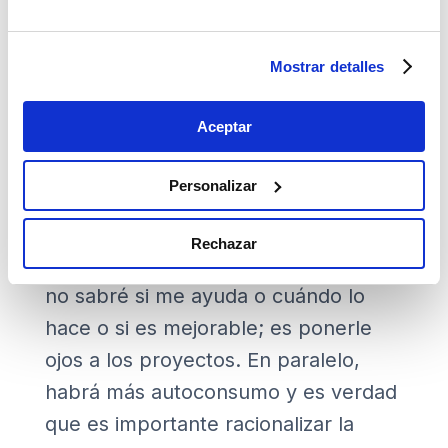
autoconsumo…
Mostrar detalles
Hoy por hoy, las reglas de oro son
racionalizar la energía, es decir, ser
Aceptar
eficiente y esto es lo que debiéramos
hacer todos y siempre de la mano de
Personalizar
la sensorización y digitalización,
porque si invierto en un proyecto y
Rechazar
no lo sensorizo, al cabo del tiempo
no sabré si me ayuda o cuándo lo
hace o si es mejorable; es ponerle
ojos a los proyectos. En paralelo,
habrá más autoconsumo y es verdad
que es importante racionalizar la