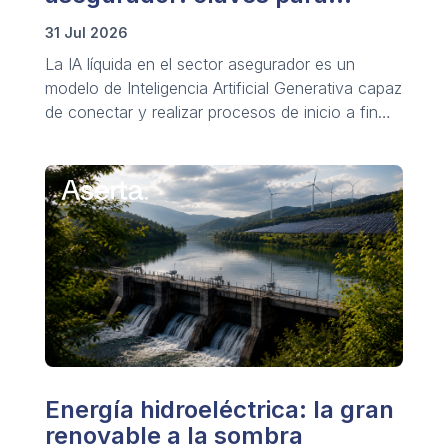
conocer y trazar su aplicación
31 Jul 2026
La IA líquida en el sector asegurador es un
modelo de Inteligencia Artificial Generativa capaz
de conectar y realizar procesos de inicio a fin
mediante redes de agentes de IA autónomos
que analizan y actúan en segundos.
Energía hidroeléctrica: la gran
renovable a la sombra