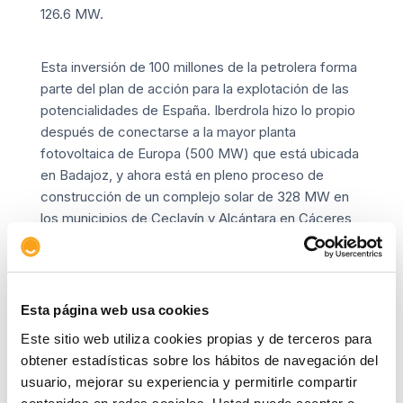
126.6 MW.
Esta inversión de 100 millones de la petrolera forma
parte del plan de acción para la explotación de las
potencialidades de España.
Iberdrola
hizo lo propio
después de conectarse a la mayor planta
fotovoltaica de Europa (500 MW) que está ubicada
en Badajoz, y ahora está en pleno proceso de
construcción de un complejo solar de 328 MW en
los municipios de Ceclavín y Alcántara en Cáceres,
que suponen una inversión de 250 millones.
Dichos movimientos colocan a Extremadura como
Esta página web usa cookies
el centro de la estrategia renovable de la compañía
presidida por Ignacio Galán, que estima la
Este sitio web utiliza cookies propias y de terceros para
instalación de más de 2.000 MW fotovoltaicos a
obtener estadísticas sobre los hábitos de navegación del
2022. Los complejos previamente señalados son la
usuario, mejorar su experiencia y permitirle compartir
punta de su operación en suelo español, pero