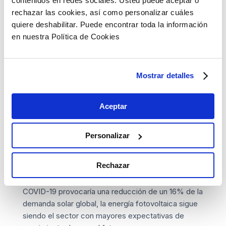
contenidos en redes sociales. Usted puede aceptar o
también la empresa tiene otros proyectos de este
rechazar las cookies, así como personalizar cuáles
tipo en tramitación ubicados en Torrecillas de la
quiere deshabilitar. Puede encontrar toda la información
Tiesa, Arenales, en la comarca de Almaraz y en
en nuestra Política de Cookies
Cedillo.
Mostrar detalles
Lo anterior no quiere decir que en otras regiones no
haya oportunidades, como lo demuestran las
centrales construidas en locaciones como el
Aceptar
Parque Fotovoltaico SOLTEN I y II en las Islas
Canarias, la Planta Solar Arnedo en La Rioja o el
Personalizar
Parc Solar Ramon Escriche en Cataluña.
Rechazar
A pesar de que un informe de BloombergNEF
advierte de que la pandemia provocada por el
COVID-19 provocaría una reducción de un 16% de la
demanda solar global, la energía fotovoltaica sigue
siendo el sector con mayores expectativas de