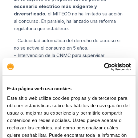
escenario eléctrico más exigente y
diversificado
, el MITECO no ha limitado su acción
al concurso. En paralelo, ha lanzado una reforma
regulatoria que establece:
– Caducidad automática del derecho de acceso si
no se activa el consumo en 5 años.
– Intervención de la CNMC para supervisar
técnicamente los nudos críticos.
– Mayor transparencia y publicación de información
por parte de Red Eléctrica.
Esta página web usa cookies
Estos cambios refuerzan la idea de que el sistema
eléctrico ya no funciona bajo demanda libre, sino
Este sitio web utiliza cookies propias y de terceros para
bajo una gobernanza más activa, transparente y
obtener estadísticas sobre los hábitos de navegación del
exigente.
usuario, mejorar su experiencia y permitirle compartir
contenidos en redes sociales. Usted puede aceptar o
Una oportunidad para anticipar el futuro
rechazar las cookies, así como personalizar cuáles
Aunque estas variables ya formaban parte del
quiere deshabilitar. Puede encontrar toda la información