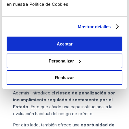
análisis habitual de las aseguradoras de caución,
en nuestra Política de Cookies
este concurso refuerza su relevancia y las
incorpora a un marco más exigente. En concreto,
se incrementa el peso de aspectos como:
Mostrar detalles
La madurez del proyecto en relación con los
plazos exigidos.
Aceptar
La coherencia entre el plan de inversión
declarado y la capacidad financiera del solicitante.
Personalizar
El cumplimiento de objetivos de reducción de
emisiones.
Rechazar
La trazabilidad técnica del consumo previsto.
Además, introduce el
riesgo de penalización por
incumplimiento regulado directamente por el
Estado
. Esto que añade una capa institucional a la
evaluación habitual del riesgo de crédito.
Por otro lado, también ofrece una
oportunidad de