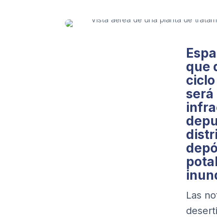
Espa
que d
ciclo
será 
infr
depu
dist
depó
pota
inun
Las no
desert