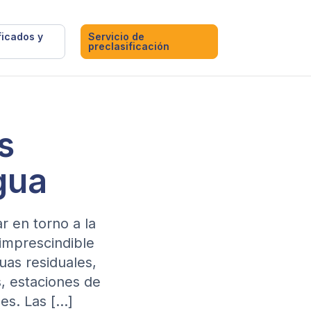
ficados y
Servicio de
preclasificación
s
gua
r en torno a la
 imprescindible
uas residuales,
s, estaciones de
es. Las […]