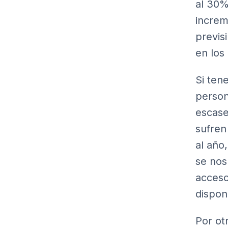
al 30%
increm
previs
en los
Si ten
person
escase
sufren
al año
se nos
acceso
dispon
Por ot