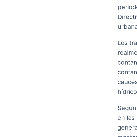
period
Direct
urbana
Los tr
realme
contam
contam
cauces
hídrico
Según 
en las
genera