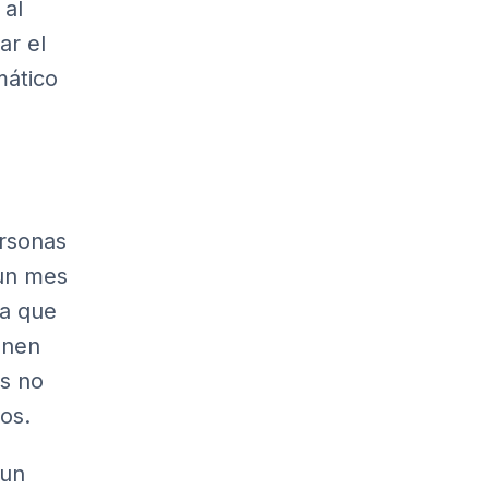
 al
ar el
mático
ersonas
 un mes
ma que
enen
s no
os.
 un