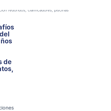
afíos
del
años
s de
ntos,
ciones