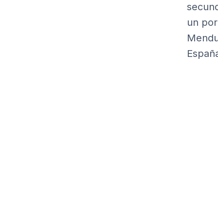
secund
un por
Mendui
Españ