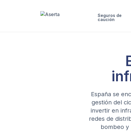
Seguros de
caución
in
España se encu
gestión del ci
invertir en in
redes de distri
bombeo y p