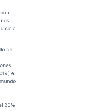
ción
emos
u ciclo
llo de
iones
019’
, el
l mundo
e
del 20%