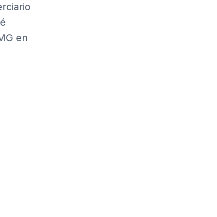
rciario
sé
PMG en