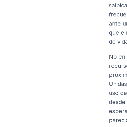
salpic
frecue
ante u
que em
de vid
No en 
recurs
próxim
Unidas
uso de
desde 
espera
pareci