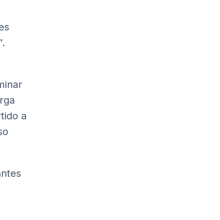
es
”.
minar
arga
tido a
so
antes