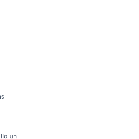
as
llo un