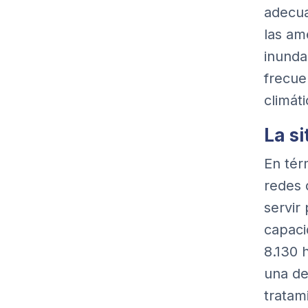
adecua
las am
inunda
frecue
climáti
La s
En tér
redes 
servir
capaci
8.130 
una de
tratam