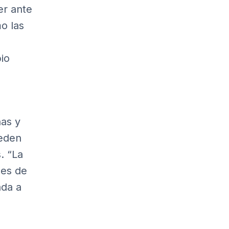
er ante
o las
io
nas y
ueden
. “La
 es de
ada a