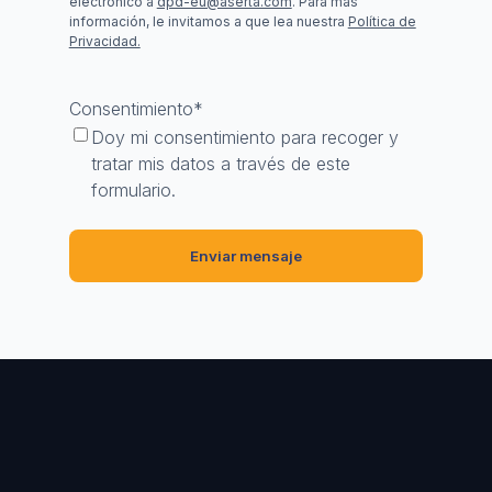
electrónico a
dpd-eu@aserta.com
. Para más
información, le invitamos a que lea nuestra
Política de
Privacidad.
Consentimiento
*
Doy mi consentimiento para recoger y
tratar mis datos a través de este
formulario.