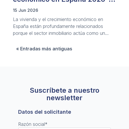
2027
15 Jun 2026
La vivienda y el crecimiento económico en
España están profundamente relacionados
porque el sector inmobiliario actúa como un
motor directo del PIB. Revisamos las claves en
el ciclo económico actual.
« Entradas más antiguas
Suscríbete a nuestro
newsletter
Datos del solicitante
Razón social
*