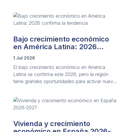
valoración superior a los 50 billones de euros y
rivaliza en tamaño con la banca tradicional.
Bajo crecimiento económico
en América Latina: 2026
confirma la tendencia
1 Jul 2026
El bajo crecimiento económico en América
Latina se confirma este 2026, pero la región
tiene grandes oportunidades para activar nueva
palancas de desarrollo.
Vivienda y crecimiento
económico en España 2026-