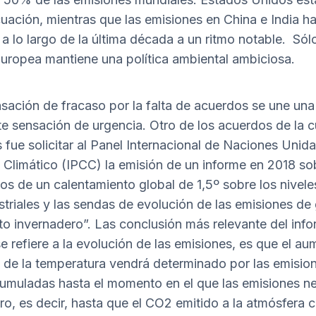
cuación, mientras que las emisiones en China e India h
 a lo largo de la última década a un ritmo notable. Sólo
uropea mantiene una política ambiental ambiciosa.
nsación de fracaso por la falta de acuerdos se une una
te sensación de urgencia. Otro de los acuerdos de la 
s fue solicitar al Panel Internacional de Naciones Unid
Climático (IPCC) la emisión de un informe en 2018 so
os de un calentamiento global de 1,5º sobre los nivele
striales y las sendas de evolución de las emisiones de
to invernadero”. Las conclusión más relevante del inf
se refiere a la evolución de las emisiones, es que el a
de la temperatura vendrá determinado por las emisio
muladas hasta el momento en el que las emisiones n
ro, es decir, hasta que el CO2 emitido a la atmósfera 