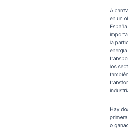
Alcanza
en un o
España.
importa
la part
energía
transpo
los sect
también
transfo
industri
Hay dos
primera
o ganad