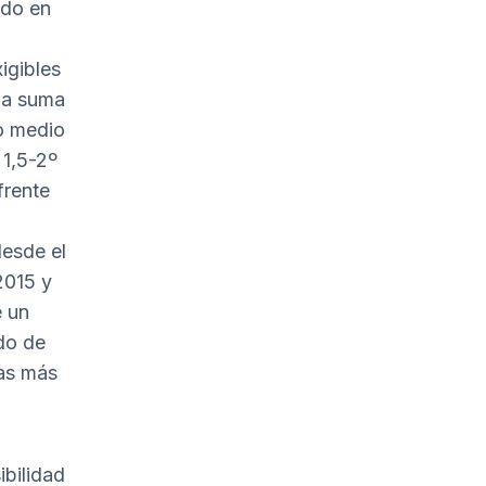
ado en
igibles
 la suma
to medio
 1,5-2º
frente
a
desde el
2015 y
e un
rdo de
tas más
ibilidad