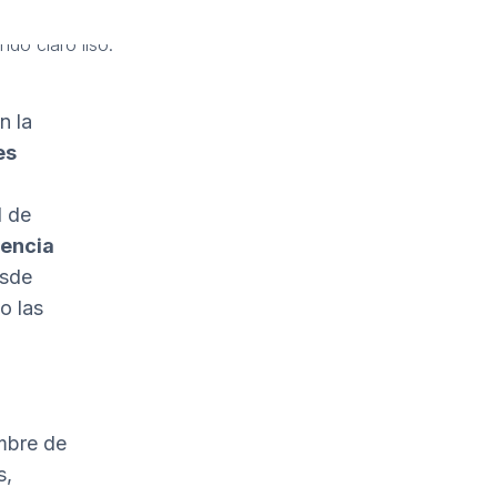
n la
es
1 de
encia
esde
o las
mbre de
s,