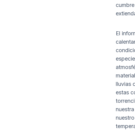
cumbre 
extiend
El info
calenta
condici
especie
atmosfé
materia
lluvias
estas c
torrenc
nuestra 
nuestro
tempera