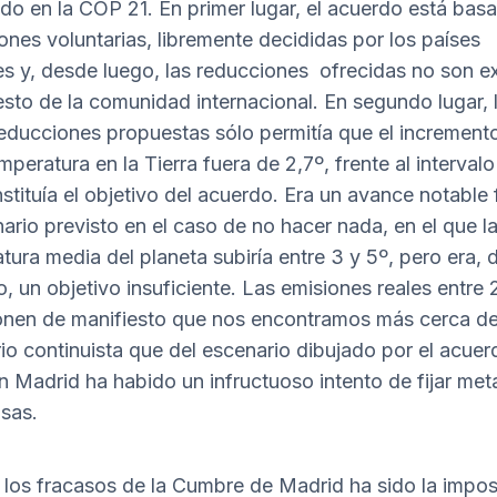
do en la COP 21. En primer lugar, el acuerdo está bas
ones voluntarias, libremente decididas por los países
es y, desde luego, las reducciones ofrecidas no son ex
resto de la comunidad internacional. En segundo lugar,
reducciones propuestas sólo permitía que el incremen
mperatura en la Tierra fuera de 2,7º, frente al intervalo
stituía el objetivo del acuerdo. Era un avance notable 
nario previsto en el caso de no hacer nada, en el que l
tura media del planeta subiría entre 3 y 5º, pero era, 
o, un objetivo insuficiente. Las emisiones reales entre 
nen de manifiesto que nos encontramos más cerca d
io continuista que del escenario dibujado por el acue
En Madrid ha habido un infructuoso intento de fijar me
sas.
 los fracasos de la Cumbre de Madrid ha sido la impos