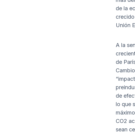
de la e
crecido
Unión E
A la se
crecien
de Parí
Cambio 
“impact
preindu
de efec
lo que 
máximo 
CO2 acu
sean ce