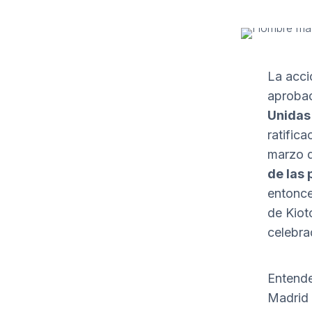
La acci
aprobac
Unidas
ratifica
marzo d
de las 
entonce
de Kiot
celebra
Entende
Madrid 