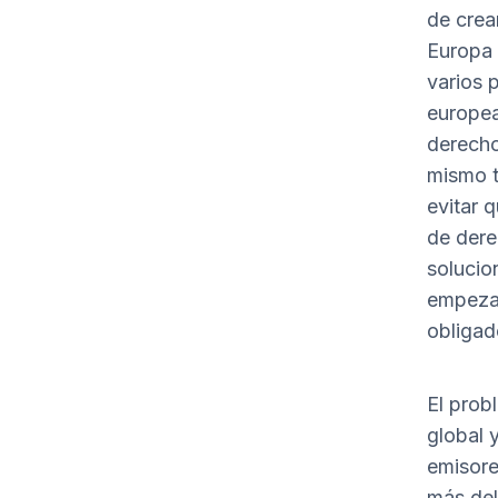
de crea
Europa 
varios 
europea
derecho
mismo t
evitar 
de dere
solucio
empezar
obligad
El prob
global 
emisore
más del