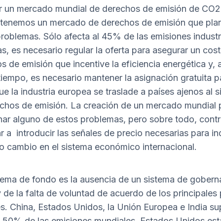
r un mercado mundial de derechos de emisión de CO2
tenemos un mercado de derechos de emisión que pla
problemas. Sólo afecta al 45% de las emisiones industr
s, es necesario regular la oferta para asegurar un cost
s de emisión que incentive la eficiencia energética y, a
iempo, es necesario mantener la asignación gratuita p
que la industria europea se traslade a países ajenos al 
chos de emisión. La creación de un mercado mundial 
nar alguno de estos problemas, pero sobre todo, contri
 a introducir las señales de precio necesarias para ind
o cambio en el sistema económico internacional.
lema de fondo es la ausencia de un sistema de gober
y de la falta de voluntad de acuerdo de los principales
s. China, Estados Unidos, la Unión Europea e India s
 50% de las emisiones mundiales. Estados Unidos est