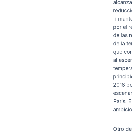
alcanza
reducci
firmant
por el 
de las 
de la te
que con
al esce
tempera
principi
2018 po
escenar
París. 
ambicio
Otro de