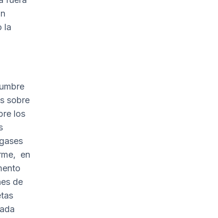
an
 la
cumbre
as sobre
bre los
s
 gases
orme, en
umento
nes de
etas
cada