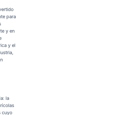
vertido
nte para
s
rte y en
e
ica y el
ustria,
an
a: la
rícolas
s cuyo