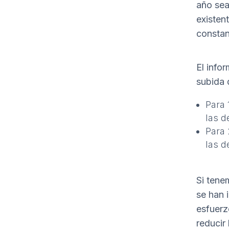
año sea
existen
constan
El info
subida 
Para 
las d
Para 
las d
Si tene
se han 
esfuerz
reducir