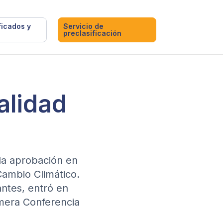
ficados y
Servicio de
preclasificación
alidad
 la aprobación en
Cambio Climático.
antes, entró en
imera Conferencia