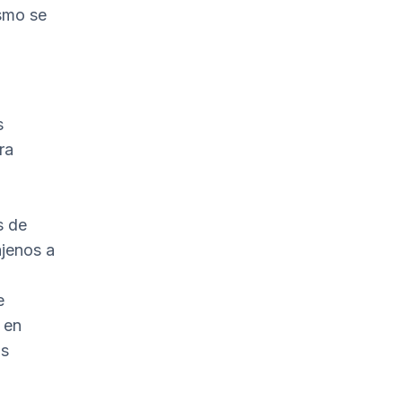
smo se
s
ra
s de
ajenos a
e
 en
as