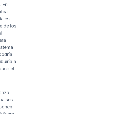
. En
ntea
iales
e de los
l
ara
sistema
podría
buiría a
ucir el
nanza
 países
uponen
á fuera