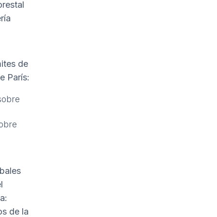
orestal
ría
mites de
e París:
sobre
obre
obales
l
a:
os de la