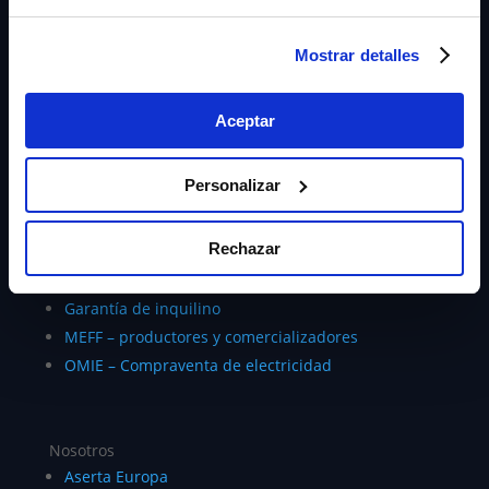
Zero Risk Score (ZRS)
Devolución de cantidades anticipadas
Mostrar detalles
Garantías fiscales y sanciones CNMC
Aduanas
Aceptar
Subvenciones
Cumplimiento de contratos públicos
Personalizar
Arrendamiento
Cumplimiento de contratos privados
Rechazar
AENA
Energías renovables
Garantía de inquilino
MEFF – productores y comercializadores
OMIE – Compraventa de electricidad
Nosotros
Aserta Europa