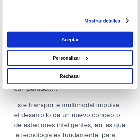
relacionales centradas en el cliente
(usuario), en las que tenga toda la
Mostrar detalles
información en su dispositivo móvil y
que permitirá planificar el viaje con
Aceptar
todos los medios de transporte que
se necesitan desde el origen al
Personalizar
destino: tren, metro, autobús, taxi,
Rechazar
VTC, patinetes, bicicletas, vehículo
compartido…”.
Este transporte multimodal impulsa
el desarrollo de un nuevo concepto
de estaciones inteligentes, en las que
la tecnología es fundamental para