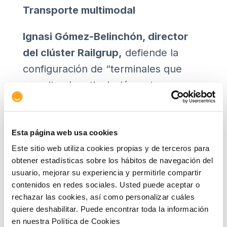
Transporte multimodal
Ignasi Gómez-Belinchón, director
del clúster Railgrup,
defiende la
configuración de “terminales que
permitan la articulación entre
diferentes modos de transporte
desde el principio hasta el fin del
envío”. “El objetivo es ganar en
Esta página web usa cookies
Este sitio web utiliza cookies propias y de terceros para
agilidad y eficacia para el transbordo
obtener estadísticas sobre los hábitos de navegación del
de mercancías o materiales”, añade.
usuario, mejorar su experiencia y permitirle compartir
contenidos en redes sociales. Usted puede aceptar o
En este sentido, habla del concepto
rechazar las cookies, así como personalizar cuáles
Mobility-as-a-Service (MaaS), que
quiere deshabilitar. Puede encontrar toda la información
en nuestra Política de Cookies
conlleva la creación de “plataformas