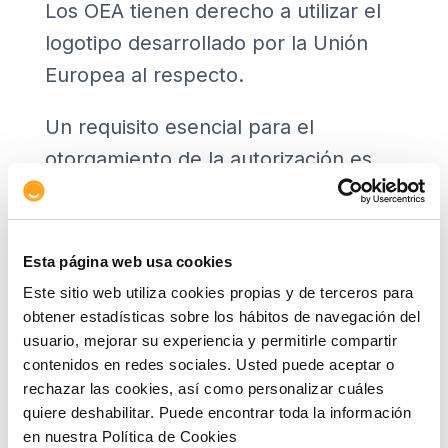
Los OEA tienen derecho a utilizar el
logotipo desarrollado por la Unión
Europea al respecto.
Un requisito esencial para el
otorgamiento de la autorización es
que el solicitante disponga de un
sistema adecuado de gestión de los
registros comerciales y, en su caso,
Esta página web usa cookies
de los registros de transporte, que
Este sitio web utiliza cookies propias y de terceros para
permitan un control aduanero
obtener estadísticas sobre los hábitos de navegación del
usuario, mejorar su experiencia y permitirle compartir
apropiado
. En el caso de una
contenidos en redes sociales. Usted puede aceptar o
empresa solicitante de gran tamaño,
rechazar las cookies, así como personalizar cuáles
puede que sea necesario contar con
quiere deshabilitar. Puede encontrar toda la información
en nuestra Política de Cookies
un sistema de registro electrónico