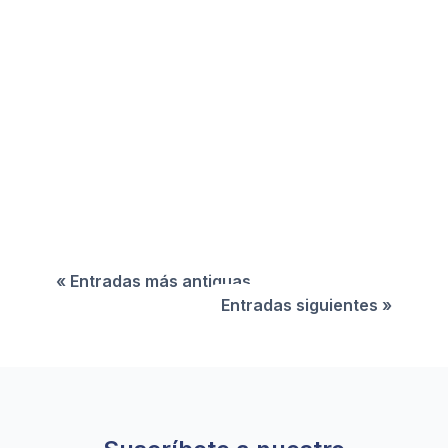
La inteligencia aumentada refleja un modelo en
el que las herramientas de IA se conciben como
apoyo al profesional humano, no como
sustitución mediante la automatización.
« Entradas más antiguas
Entradas siguientes »