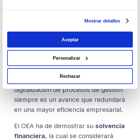
integrado que facilite la auditoría a las
autoridades aduaneras, mientras que
Mostrar detalles
en el de una pyme, contar
únicamente con un sistema de
Aceptar
registro simplificado y en soporte de
Personalizar
papel puede bastar, si este permite a
las aduanas efectuar los controles
Rechazar
pertinentes. En cualquier caso, la
digitalización de procesos de gestión
siempre es un avance que redundará
en una mayor eficiencia empresarial.
El OEA ha de demostrar su
solvencia
financiera
, la cual se considerará