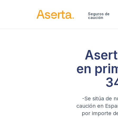
Saltar al contenido
Seguros de
caución
Asert
en pri
3
-Se sitúa de n
caución en Españ
por importe de