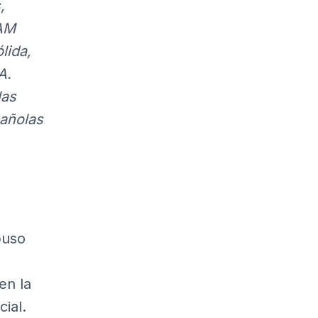
,
AM
lida,
A.
las
añolas
puso
en la
cial.