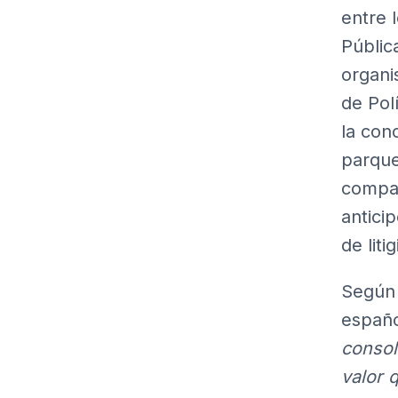
entre 
Públic
organi
de Pol
la con
parque
compañ
antici
de liti
Según 
españo
consol
valor 