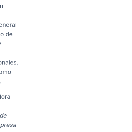
ón
eneral
mo de
y
onales,
como
.
dora
 de
mpresa