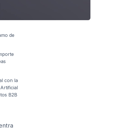
ramo de
importe
eas
l con la
tificial
ntos B2B
entra