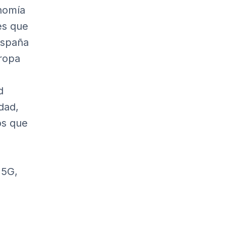
nomía
es que
España
uropa
d
dad,
os que
 5G,