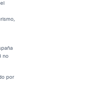
el
urismo,
España
B no
do por
a