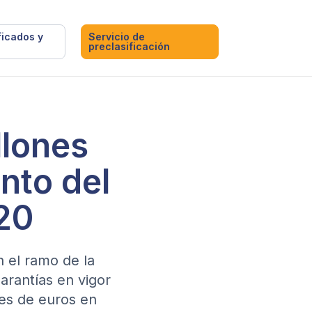
ficados y
Servicio de
preclasificación
llones
nto del
20
n el ramo de la
arantías en vigor
nes de euros en