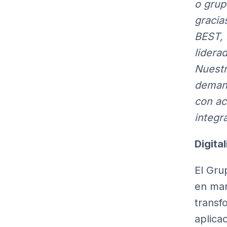
o grup
gracia
BEST, 
lidera
Nuestr
demand
con ac
integr
Digita
El Gru
en mar
transf
aplicac