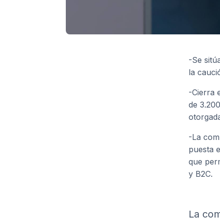
-Se sitú
la cauci
-Cierra 
de 3.200
otorgada
-La comp
puesta e
que per
y B2C.
La com