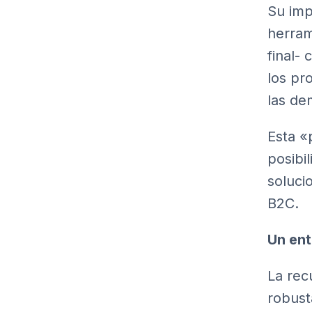
Su imp
herram
final-
los pr
las de
Esta «
posibi
soluci
B2C.
Un ent
La rec
robust