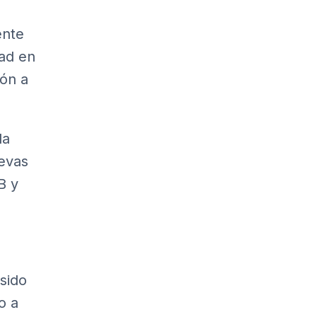
ente
dad en
ión a
la
uevas
B y
sido
o a