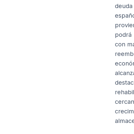
deuda 
españo
provie
podrá 
con má
reembo
económ
alcanz
destac
rehabi
cercan
crecim
almace