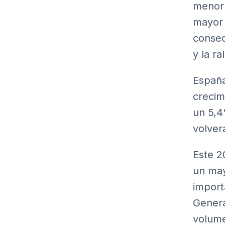
menor 
mayor 
consec
y la r
España
crecim
un 5,4
volver
Este 2
un may
import
Genera
volume