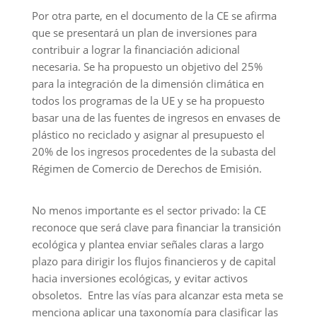
plazo para dirigir los flujos financieros y de capital
hacia inversiones ecológicas, y evitar activos
obsoletos. Entre las vías para alcanzar esta meta se
menciona aplicar una taxonomía para clasificar las
actividades sostenibles y gestionar los riesgos
medioambientales, brindar más oportunidades a
inversores y empresas mediante etiquetas claras y
desarrollar una norma continental sobre bonos
verdes. De igual forma, integrar los riesgos
climáticos y medioambientales en el sistema
financiero y determinar cómo puede contribuir a
aumentar la resiliencia frente a ellos.
Revolución verde:
Consecuencias de redirigir
la financiación hacia la
economía verde
The Economist
resalta que otra vía es el Banco