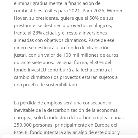
inevitable de la descarbonización de la economía
europea; solo la industria del carbón emplea a unas
250.000 personas, principalmente en Europa del
Este. El fondo intentará aliviar algo de este dolor y
la oposición política que provoca.
Consideraciones finales
Según menciona Mariana Mazzucato en Financial
Times, la revolución verde y redirigir la financiación
hacia áreas más verdes de la economía es crucial, y
la nueva estrategia climática del BEI es un paso bien
recibido. Sin embargo, la obsesión por mantener
una calificación AAA ha limitado el coraje y la
asunción de riesgos. Como cualquier capitalista de
riesgo admitiría, por cada éxito habrá muchos
fracasos. Construir un portafolio de inversiones
verdes implica asumir mayores riesgos, pero
también asegurarse de que no solo se socialicen los
riesgos, sino también las recompensas.