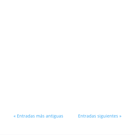
« Entradas más antiguas
Entradas siguientes »
Suscríbete a nuestro newsletter
"
*
" señala los campos obligatorios
Datos del solicitante
Razón social
*
NIF
*
Datos de contacto
Nombre y Apellidos
*
Nombre
Apellido