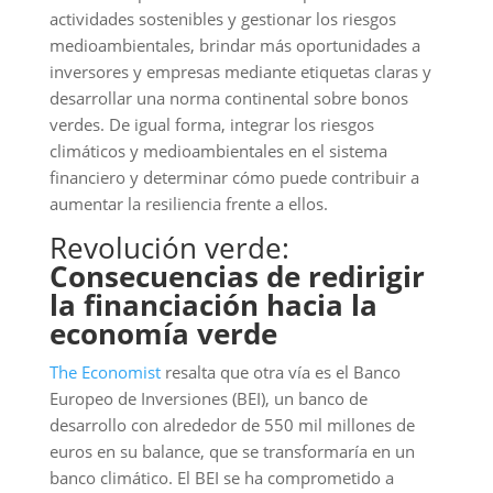
Europeo de Inversiones (BEI), un banco de
desarrollo con alrededor de 550 mil millones de
euros en su balance, que se transformaría en un
banco climático. El BEI se ha comprometido a
eliminar gradualmente la financiación de
combustibles fósiles para 2021. Para 2025, Werner
Hoyer, su presidente, quiere que el 50% de sus
préstamos se destinen a proyectos ecológicos,
frente al 28% actual, y el resto a inversiones
alineadas con objetivos climáticos. Parte de ese
dinero se destinará a un fondo de «transición
justa», con un valor de 100 mil millones de euros
durante siete años. De igual forma, el 30% del
fondo InvestEU contribuirá a la lucha contra el
cambio climático (los proyectos estarán sujetos a
una prueba de sostenibilidad).
La pérdida de empleos será una consecuencia