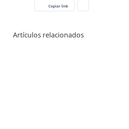
El lento crecimiento económico, el aumento del
proteccionismo y los cambios estructurales en
las cadenas de valor, los servicios y la
regulación provocan cambios en el comercio
mundial.
En las perspectivas económicas de 2026, la
Inteligencia Artificial es uno de los factores
clave, además de las variables clásicas como la