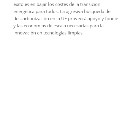
éxito es en bajar los costes de la transición
energética para todos. La agresiva búsqueda de
descarbonización en la UE proveerá apoyo y fondos
y las economías de escala necesarias para la
innovación en tecnologías limpias.
Revolución verde y Pacto Verde Europeo: Europa
pretende conseguir la neutralidad climática para el
2050
Los fotovoltaicos se mencionan como ejemplo de lo
anterior: el coste final de las instalaciones
fotovoltaicas ha disminuido un 70% desde 2010,
cuando Europa iba a la cabeza en cuanto a
incentivos, y estos costes más bajos han hecho que
la región de Asia-Pacifico (incluyendo a China) sea
donde se concentre mitad de la capacidad de
generación instalada.