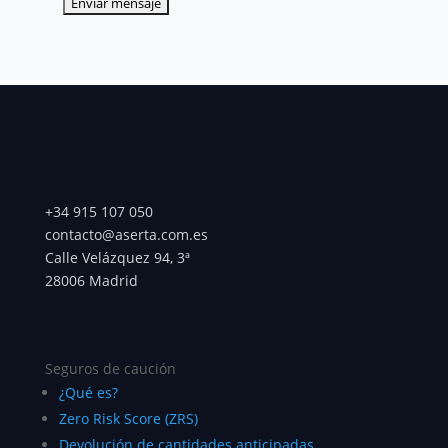
Seguros de caución
¿Qué es?
Zero Risk Score (ZRS)
Devolución de cantidades anticipadas
Garantías fiscales y sanciones CNMC
Aduanas
Subvenciones
Cumplimiento de contratos públicos
Arrendamiento
Cumplimiento de contratos privados
AENA
Energías renovables
Garantía de inquilino
MEFF – productores y comercializadores
OMIE – Compraventa de electricidad