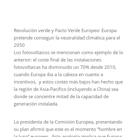
La presidenta de la Comisión Europea, presentando
su plan afirmó que este es el momento “hombre en
la luna” europeo. Esto analogía implica que Europa
estaría asumiendo los costes de ser el pionero en
un tema que beneficiaría a toda la humanidad,
incluso de un tema más crítico. La pregunta es,
¿cómo se financiaría?
Economía verde: Pagando
por ser los primeros
Según publica Expansión, el elevado coste que los
países tendrán que afrontar para culminar la
transición hacia una economía limpia es el gran
desafío de la batalla climática, y el argumento que
más reticencias provoca en bloques como la UE.
Sólo en Europa, la Comisión estima necesidades de
inversión por valor de 260.000 millones de euros al