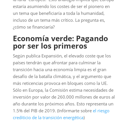
año durante los próximos años. Esto representa un
1.5% del PIB de 2019. (Infórmarte sobre
el riesgo
crediticio de la transición energética
)
Por otra parte, en el documento de la CE se afirma
que se presentará un plan de inversiones para
contribuir a lograr la financiación adicional
necesaria. Se ha propuesto un objetivo del 25%
para la integración de la dimensión climática en
todos los programas de la UE y se ha propuesto
basar una de las fuentes de ingresos en envases de
plástico no reciclado y asignar al presupuesto el
20% de los ingresos procedentes de la subasta del
Régimen de Comercio de Derechos de Emisión.
No menos importante es el sector privado: la CE
reconoce que será clave para financiar la transición
ecológica y plantea enviar señales claras a largo