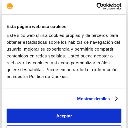
Mejora de la productividad
española y un cambio de
tendencia europeo
20 Ene 2026
Esta página web usa cookies
La mejora de la productividad española y el
Este sitio web utiliza cookies propias y de terceros para
cambio de tendencia a nivel europeo señalan un
obtener estadísticas sobre los hábitos de navegación del
nuevo ciclo de crecimiento en la zona sur
usuario, mejorar su experiencia y permitirle compartir
europea.
contenidos en redes sociales. Usted puede aceptar o
rechazar las cookies, así como personalizar cuáles
quiere deshabilitar. Puede encontrar toda la información
en nuestra Política de Cookies
Finanzas de la transición
ecológica: complemento a la
Mostrar detalles
financiación verde
13 Ene 2026
Las finanzas de la transición ecológica son una
Aceptar
vía para desbloquear las serias dificultades de
financiación de proyectos de sostenibilidad.