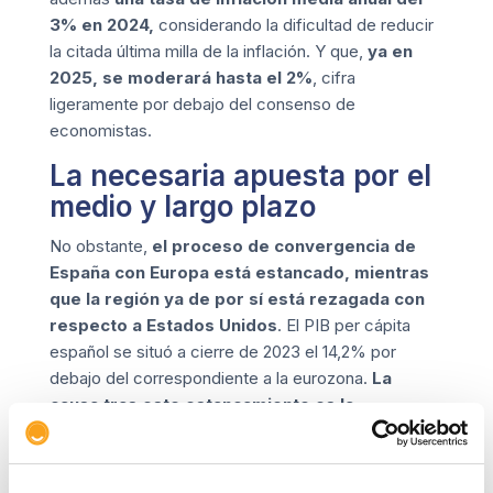
3% en 2024,
considerando la dificultad de reducir
la citada última milla de la inflación. Y que,
ya en
2025, se moderará hasta el 2%
, cifra
ligeramente por debajo del consenso de
economistas.
La necesaria apuesta por el
medio y largo plazo
No obstante,
el proceso de convergencia de
España con Europa está estancado, mientras
que la región ya de por sí está rezagada con
respecto a Estados Unidos
. El PIB per cápita
español se situó a cierre de 2023 el 14,2% por
debajo del correspondiente a la eurozona.
La
causa tras este estancamiento es la
persistencia de relevantes desequilibrios
estructurales, como los elevados niveles de
desempleo y deuda pública, así como los