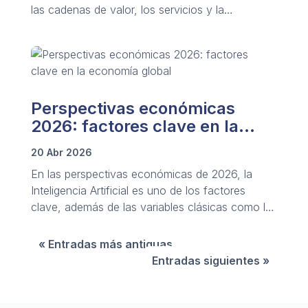
las cadenas de valor, los servicios y la
regulación provocan cambios en el comercio
mundial.
Perspectivas económicas
2026: factores clave en la
economía global
20 Abr 2026
En las perspectivas económicas de 2026, la
Inteligencia Artificial es uno de los factores
clave, además de las variables clásicas como la
inflación, las políticas monetarias y los riesgos
globales.
« Entradas más antiguas
Entradas siguientes »