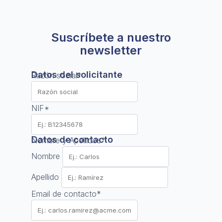
Suscríbete a nuestro
newsletter
Datos del solicitante
Razón social
*
NIF
*
Datos de contacto
Nombre y Apellidos
*
Nombre
Apellido
Email de contacto
*