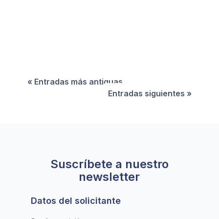
El déficit energético en España se redujo en un
49,2%, en gran parte por una caída de las
importaciones energéticas del 33,2% interanual.
« Entradas más antiguas
Entradas siguientes »
Suscríbete a nuestro
newsletter
Datos del solicitante