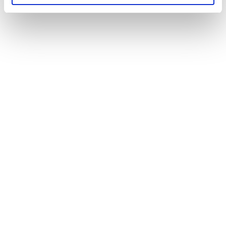
La vivienda y el crecimiento económico en
España están profundamente relacionados
porque el sector inmobiliario actúa como un
motor directo del PIB. Revisamos las claves en
el ciclo económico actual.