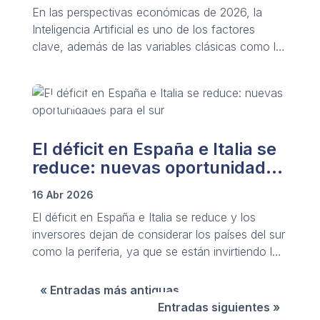
En las perspectivas económicas de 2026, la
Inteligencia Artificial es uno de los factores
clave, además de las variables clásicas como la
inflación, las políticas monetarias y los riesgos
globales.
El déficit en España e Italia se
reduce: nuevas oportunidades
para el sur
16 Abr 2026
El déficit en España e Italia se reduce y los
inversores dejan de considerar los países del sur
como la periferia, ya que se están invirtiendo los
papeles con las economías tradicionalmente
líderes.
« Entradas más antiguas
Entradas siguientes »