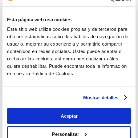
intercambiador que dará acceso mediante una
única infraestructura subterránea con cuatro niveles
Esta página web usa cookies
a autobuses urbanos e interurbanos, Metro,
Cercanías y la red de alta velocidad.
Este sitio web utiliza cookies propias y de terceros para
obtener estadísticas sobre los hábitos de navegación del
Calendario de obras
usuario, mejorar su experiencia y permitirle compartir
contenidos en redes sociales. Usted puede aceptar o
Poco a poco se van conociendo otros plazos de las
rechazar las cookies, así como personalizar cuáles
distintas fases de construcción de Madrid Nuevo
quiere deshabilitar. Puede encontrar toda la información
Norte y el presupuesto de algunas de las obras
en nuestra Política de Cookies
previstas. Distrito Castellana Norte (DCN), el
principal promotor privado de este desarrollo
urbanístico, ha anunciado una inversión de 79,6
millones de euros para los trabajos de redistribución
Mostrar detalles
del Canal de Isabel II, así como otros 140 millones
para prolongar, a partir de 2025, la línea 10 de Metro
Aceptar
con tres nuevas paradas -‘Centro de negocios’,
‘Fuencarral sur’ y ‘Fuencarral norte’- que darán
servicio a los barrios que nacerán de MNN.
Personalizar