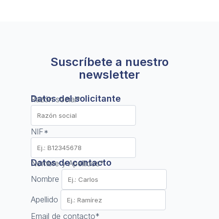
Suscríbete a nuestro
newsletter
Datos del solicitante
Razón social
*
NIF
*
Datos de contacto
Nombre y Apellidos
*
Nombre
Apellido
Email de contacto
*