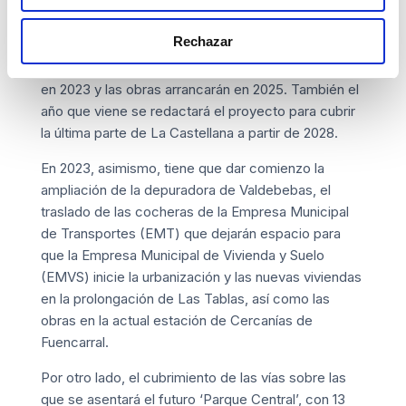
Precisamente, la redacción del proyecto para crear
Rechazar
el nudo de Fuencarral, que incluye una nueva
estación de Cercanías al sur de la actual, se iniciará
en 2023 y las obras arrancarán en 2025. También el
año que viene se redactará el proyecto para cubrir
la última parte de La Castellana a partir de 2028.
En 2023, asimismo, tiene que dar comienzo la
ampliación de la depuradora de Valdebebas, el
traslado de las cocheras de la Empresa Municipal
de Transportes (EMT) que dejarán espacio para
que la Empresa Municipal de Vivienda y Suelo
(EMVS) inicie la urbanización y las nuevas viviendas
en la prolongación de Las Tablas, así como las
obras en la actual estación de Cercanías de
Fuencarral.
Por otro lado, el cubrimiento de las vías sobre las
que se asentará el futuro ‘Parque Central’, con 13