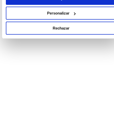
Inteligencia Artificial es uno de los factores
clave, además de las variables clásicas como la
inflación, las políticas monetarias y los riesgos
Personalizar
globales.
Rechazar