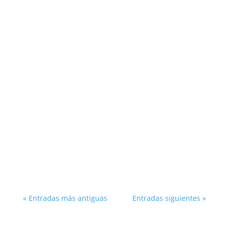
El déficit en España e Italia se reduce y los
inversores dejan de considerar los países del
sur como la periferia, ya que se están
invirtiendo los papeles con las economías
tradicionalmente líderes.
« Entradas más antiguas
Entradas siguientes »