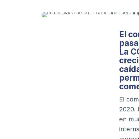
El c
pasa
La C
crec
caíd
permi
come
El com
2020.
en muc
intern