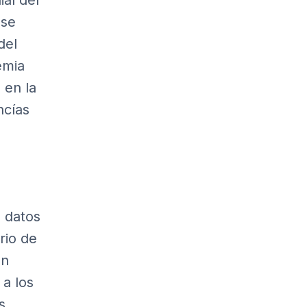
al del
 se
del
emia
 en la
ncías
 datos
rio de
un
 a los
s