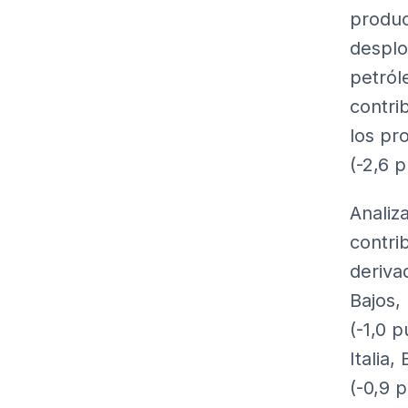
produc
desplo
petról
contri
los pr
(-2,6 
Analiz
contri
deriva
Bajos,
(-1,0 
Italia
(-0,9 