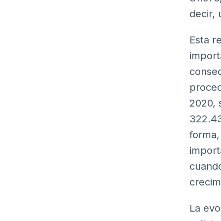
decir,
Esta r
import
consec
proced
2020, 
322.43
forma,
import
cuando
crecim
La evo