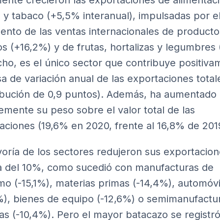
ente crecieron las exportaciones de alimentaci
 y tabaco (+5,5% interanual), impulsadas por e
ento de las ventas internacionales de producto
os (+16,2%) y de frutas, hortalizas y legumbres
ho, es el único sector que contribuye positiva
asa de variación anual de las exportaciones total
ibución de 0,9 puntos). Además, ha aumentado
emente su peso sobre el valor total de las
aciones (19,6% en 2020, frente al 16,8% de 201
oría de los sectores redujeron sus exportacion
 del 10%, como sucedió con manufacturas de
o (-15,1%), materias primas (-14,4%), automóvi
%), bienes de equipo (-12,6%) o semimanufactu
as (-10,4%). Pero el mayor batacazo se registr