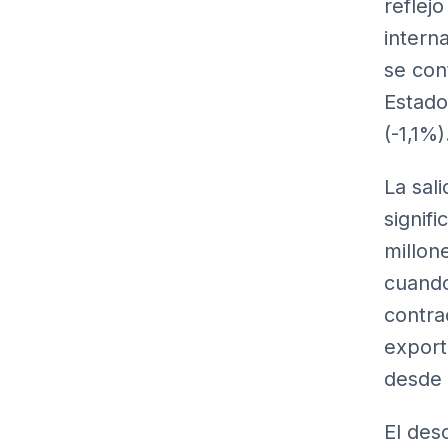
reflej
intern
se con
Estado
(-1,1%)
La sal
signif
millon
cuando
contra
export
desde 
El des