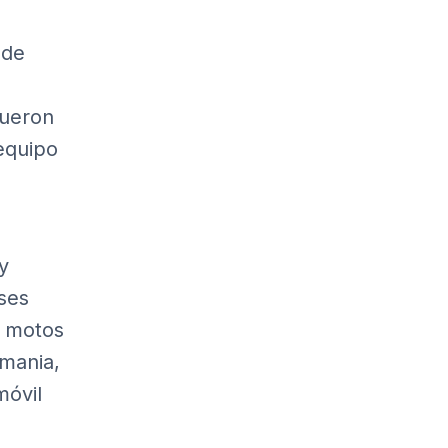
 de
fueron
 equipo
y
íses
y motos
emania,
móvil