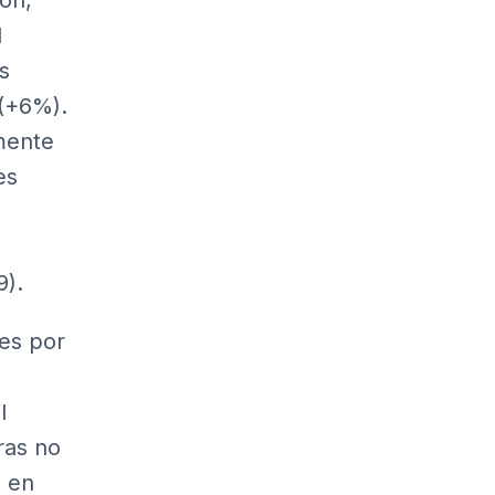
ón,
l
s
 (+6%).
mente
es
9).
es por
l
ras no
ó en