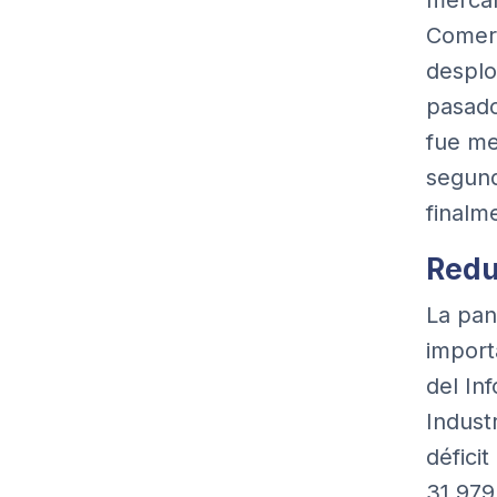
mercan
Comer
desplo
pasado
fue me
segund
finalm
Redu
La pan
import
del
In
Indust
défici
31.979