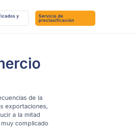
ficados y
Servicio de
preclasificación
mercio
ecuencias de la
s exportaciones,
cir a la mitad
ño muy complicado