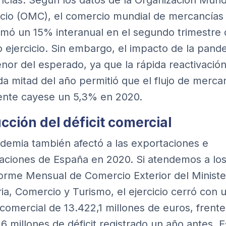
cías. Según los datos de la
Organización Mundi
cio (OMC)
, el comercio mundial de mercancías
mó un 15% interanual en el segundo trimestre 
 ejercicio. Sin embargo, el impacto de la pand
nor del esperado, ya que la rápida reactivación
a mitad del año permitió que el flujo de merca
ente cayese un 5,3% en 2020.
cción del déficit comercial
demia también afectó a las exportaciones e
aciones de España en 2020. Si atendemos a los
forme Mensual de Comercio Exterior del Ministe
ria, Comercio y Turismo
, el ejercicio cerró con 
t comercial de 13.422,1 millones de euros, frente
,6 millones de déficit registrado un año antes. E