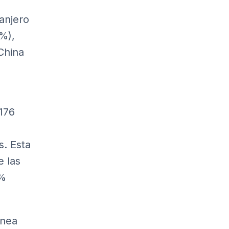
anjero
6%),
China
.176
s. Esta
e las
5%
ínea