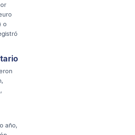
Por
 euro
) o
egistró
tario
ueron
n,
,
do año,