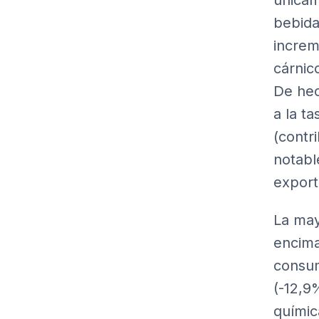
únicam
bebida
increm
cárnic
De hec
a la t
(contr
notabl
export
La may
encima
consum
(-12,9
químic