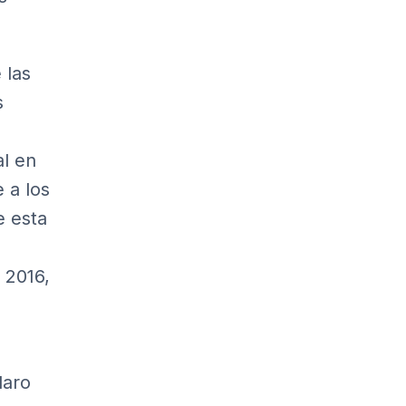
 las
s
al en
 a los
e esta
 2016,
laro