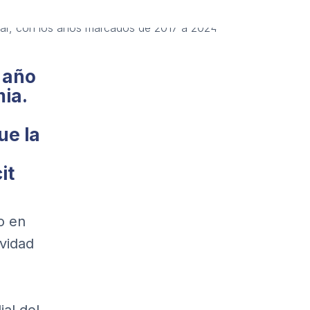
 año
ia.
ue la
it
o en
vidad