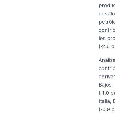
produc
desplo
petról
contri
los pr
(-2,6 
Analiz
contri
deriva
Bajos,
(-1,0 
Italia
(-0,9 