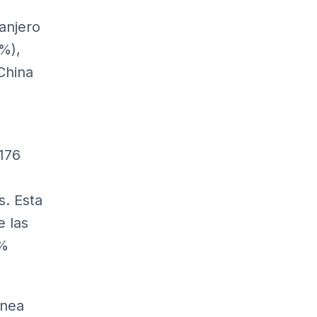
anjero
6%),
China
.176
s. Esta
e las
5%
ínea