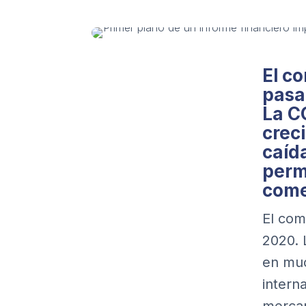
El c
pasa
La C
crec
caíd
permi
come
El com
2020.
en muc
intern