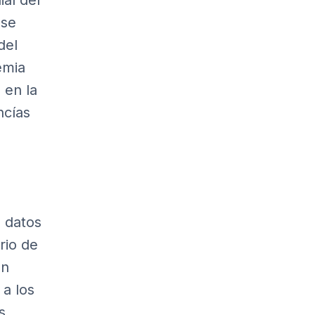
al del
 se
del
emia
 en la
ncías
 datos
rio de
un
 a los
s