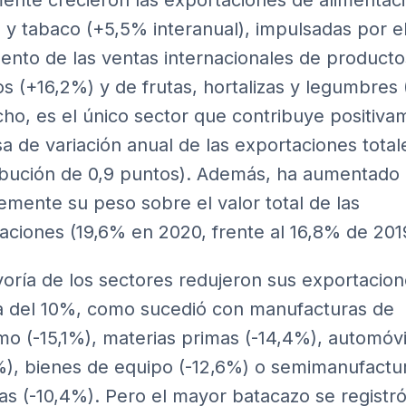
ente crecieron las exportaciones de alimentaci
 y tabaco (+5,5% interanual), impulsadas por e
ento de las ventas internacionales de producto
os (+16,2%) y de frutas, hortalizas y legumbres
ho, es el único sector que contribuye positiva
asa de variación anual de las exportaciones total
ibución de 0,9 puntos). Además, ha aumentado
emente su peso sobre el valor total de las
aciones (19,6% en 2020, frente al 16,8% de 201
oría de los sectores redujeron sus exportacion
 del 10%, como sucedió con manufacturas de
o (-15,1%), materias primas (-14,4%), automóvi
%), bienes de equipo (-12,6%) o semimanufactu
as (-10,4%). Pero el mayor batacazo se registr