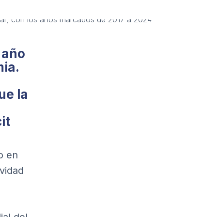
 año
ia.
ue la
it
o en
vidad