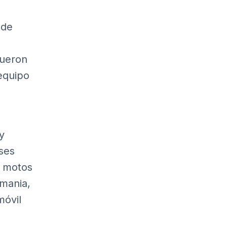
 de
fueron
 equipo
y
íses
y motos
emania,
móvil