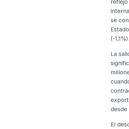
reflej
intern
se con
Estado
(-1,1%)
La sal
signif
millon
cuando
contra
export
desde 
El des