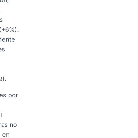
ón,
l
s
 (+6%).
mente
es
9).
es por
l
ras no
ó en