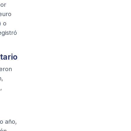
Por
 euro
) o
egistró
tario
ueron
n,
,
do año,