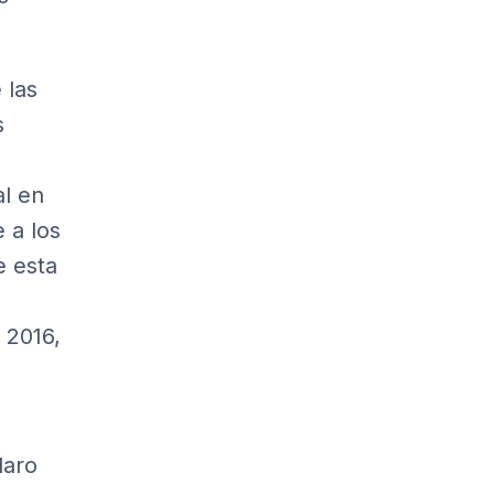
 las
s
al en
 a los
e esta
 2016,
laro