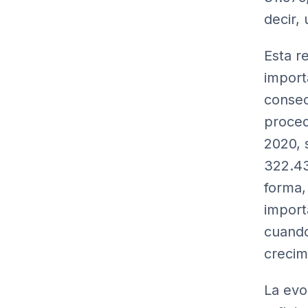
decir,
Esta r
import
consec
proced
2020, 
322.43
forma,
import
cuando
crecim
La evo