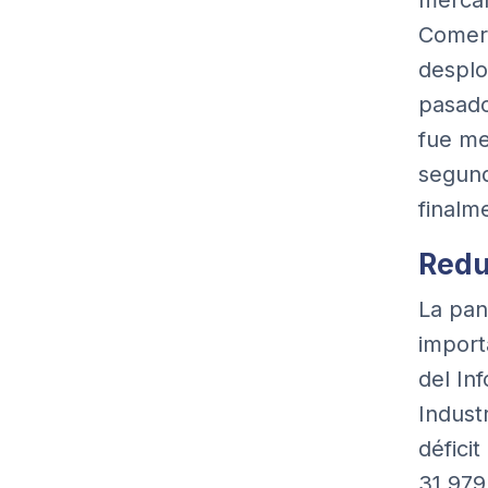
mercan
Comer
desplo
pasado
fue me
segund
finalm
Redu
La pan
import
del
In
Indust
défici
31.979