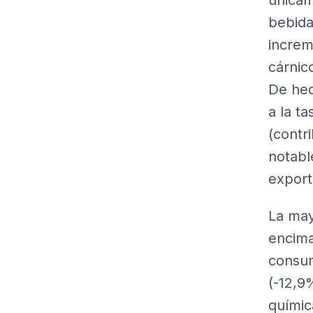
únicam
bebida
increm
cárnic
De hec
a la t
(contr
notabl
export
La may
encima
consum
(-12,9
químic