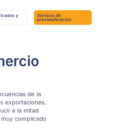
ficados y
Servicio de
preclasificación
mercio
ecuencias de la
s exportaciones,
cir a la mitad
ño muy complicado