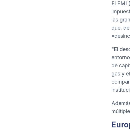
El FMI 
impuest
las gra
que, de
«desinc
“El des
entorno
de capi
gas y e
compara
instituc
Además,
múltipl
Euro