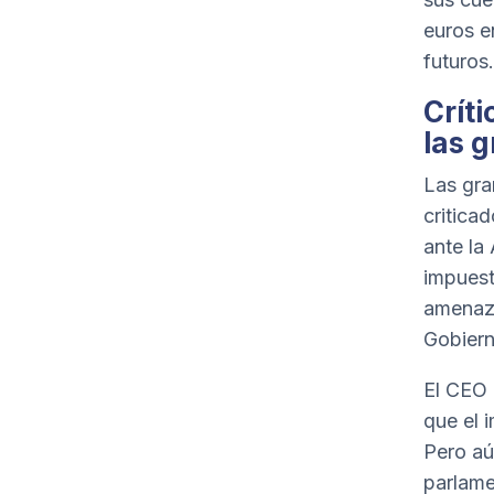
euros e
futuros.
Crít
las 
Las gra
critica
ante la
impuest
amenaza
Gobiern
El CEO 
que el 
Pero aú
parlame