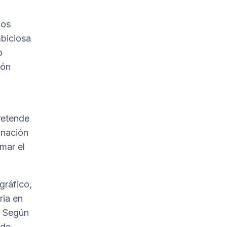
pos
mbiciosa
o
ión
retende
inación
mar el
gráfico,
ria en
. Según
 de