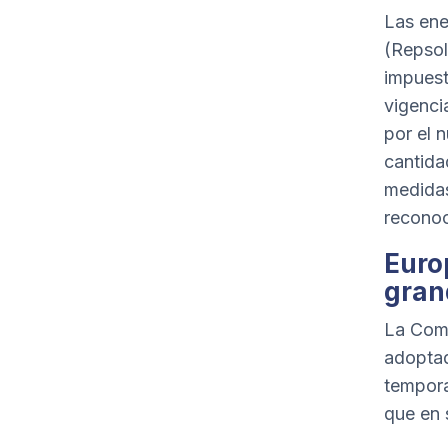
Las ene
(Repsol
impuest
vigenci
por el 
cantidad
medidas
reconoc
Euro
gran
La Comi
adoptad
tempora
que en 