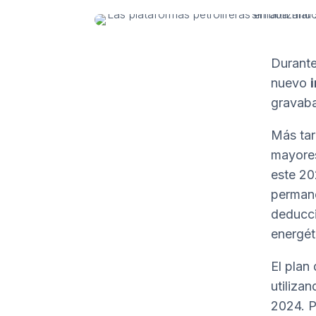
Durante
nuevo
gravaba
Más tar
mayores
este 20
permane
deducci
energét
El plan
utiliza
2024. P