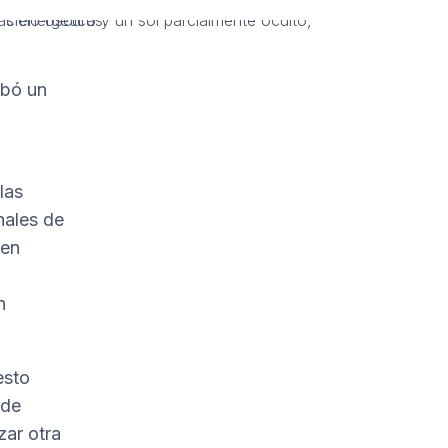
obó un
las
nales de
 en
n
esto
 de
zar otra