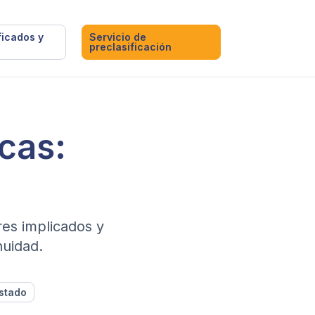
ficados y
Servicio de
preclasificación
cas:
res implicados y
nuidad.
stado