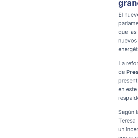
gran
El nuev
parlame
que las
nuevos 
energét
La refo
de
Pre
present
en este
respald
Según l
Teresa R
un ince
sus cue