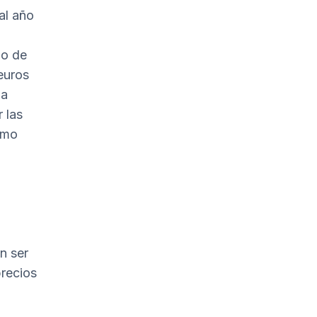
al año
ño de
euros
na
r las
como
n ser
precios