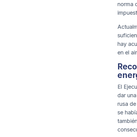
norma c
impuest
Actualm
suficie
hay acu
en el ai
Reco
ener
El Ejec
dar una 
rusa de
se habí
también
consecu