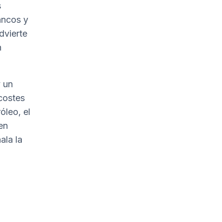
s
ancos y
dvierte
n
y un
costes
óleo, el
en
ala la