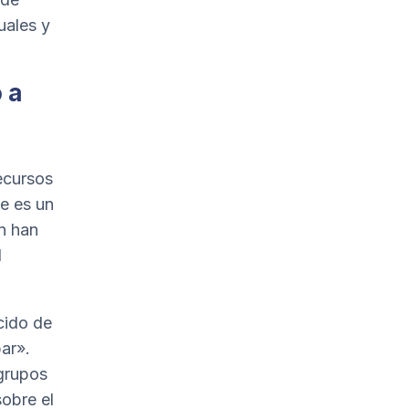
uales y
 a
ecursos
ue es un
n han
l
cido de
ar».
 grupos
obre el