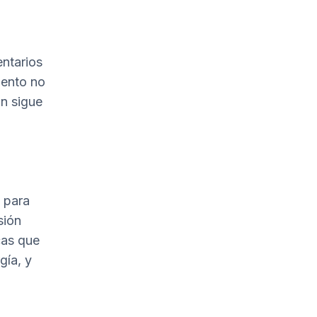
ntarios
mento no
ón sigue
para
sión
cas que
gía, y