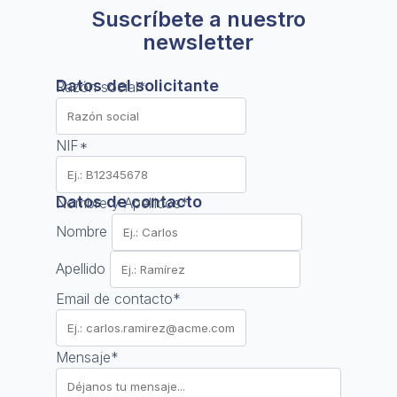
Suscríbete a nuestro
newsletter
Datos del solicitante
Razón social
*
NIF
*
Datos de contacto
Nombre y Apellidos
*
Nombre
Apellido
Email de contacto
*
Mensaje
*