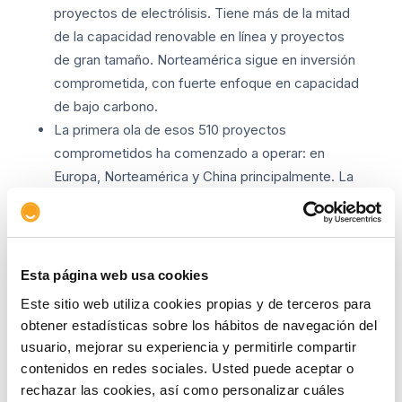
proyectos de electrólisis. Tiene más de la mitad
de la capacidad renovable en línea y proyectos
de gran tamaño. Norteamérica sigue en inversión
comprometida, con fuerte enfoque en capacidad
de bajo carbono.
La primera ola de esos 510 proyectos
comprometidos ha comenzado a operar: en
Europa, Norteamérica y China principalmente. La
mayoría son renovables, con proyectos chinos de
mayor tamaño promedio.
Se espera que la próxima ola de inversiones
comprometidas provenga de Europa y
Esta página web usa cookies
Norteamérica, con varios proyectos grandes en
Este sitio web utiliza cookies propias y de terceros para
desarrollo en estas regiones.
obtener estadísticas sobre los hábitos de navegación del
usuario, mejorar su experiencia y permitirle compartir
Sectores clave y demanda
contenidos en redes sociales. Usted puede aceptar o
La refinación en Europa y el amoníaco en EE.UU.
rechazar las cookies, así como personalizar cuáles