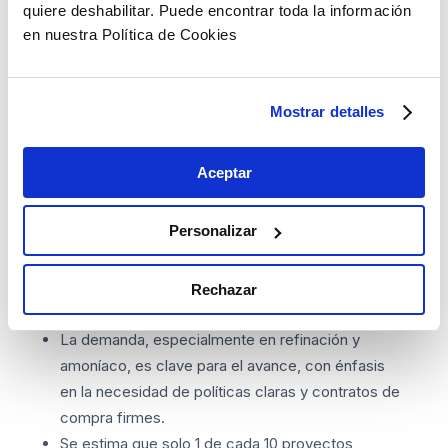
y Asia muestran mayor crecimiento, impulsados
quiere deshabilitar. Puede encontrar toda la información
por políticas regulatorias y de mercado.
en nuestra Política de Cookies
La movilidad por carretera en China y Corea lidera
en ventas de vehículos con celdas de
combustible. Se observa un cambio hacia
Mostrar detalles
vehículos comerciales y una tendencia de
crecimiento en ventas de camiones y autobuses.
Aceptar
Perspectiva de los expertos de la
industria
Personalizar
El 83% confía en el crecimiento continuo del
sector a pesar de los desafíos, y el 74%
Rechazar
mantiene o aumenta su apetito de inversión.
La demanda, especialmente en refinación y
amoníaco, es clave para el avance, con énfasis
en la necesidad de políticas claras y contratos de
compra firmes.
Se estima que solo 1 de cada 10 proyectos