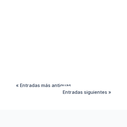
Las finanzas de la transición ecológica son una
vía para desbloquear las serias dificultades de
financiación de proyectos de sostenibilidad.
« Entradas más antiguas
Entradas siguientes »