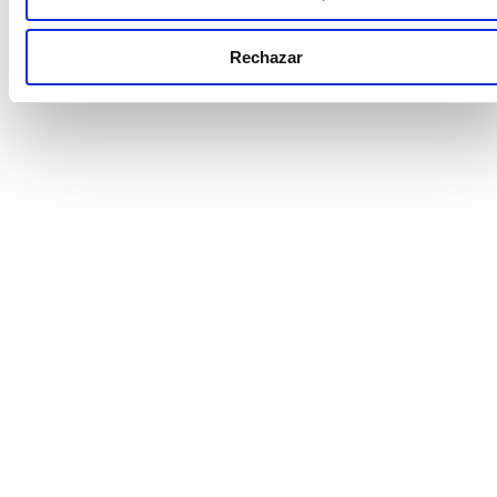
Alcanzar la neutralidad climática exige
Rechazar
reorientar aproximadamente un 8% del PIB
anual hacia inversiones sostenibles hasta 2050.