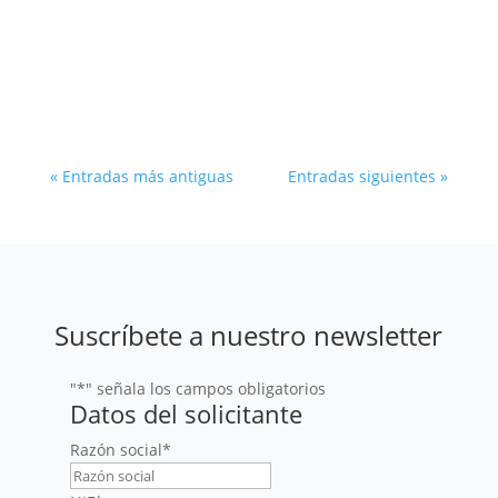
en 2025 en la Península Ibérica, con un
crecimiento interanual del 80%. Repasamos las
claves del éxito de la llamada Cleantech en
España y Portugal.
« Entradas más antiguas
Entradas siguientes »
Suscríbete a nuestro newsletter
"
*
" señala los campos obligatorios
Datos del solicitante
Razón social
*