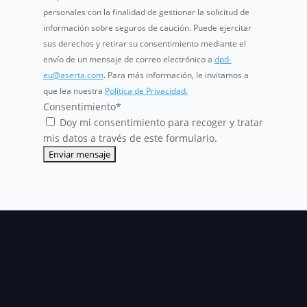
personales con la finalidad de gestionar la solicitud de
información sobre seguros de caución. Puede ejercitar
sus derechos y retirar su consentimiento mediante el
envío de un mensaje de correo electrónico a
dpd-
eu@aserta.com
. Para más información, le invitamos a
que lea nuestra
Política de Privacidad.
Consentimiento
*
Doy mi consentimiento para recoger y tratar
mis datos a través de este formulario.