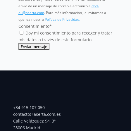
envío de un mensaje de correo electrónico a
dpd-
eu@aserta.com
. Para más información, le invitamos a
que lea nuestra
Política de Privacidad.
Consentimiento
*
Doy mi consentimiento para recoger y tratar
mis datos a través de este formulario.
+34 915 107 050
contacto@aserta.com.es
Calle Velázquez 94, 3ª
28006 Madrid