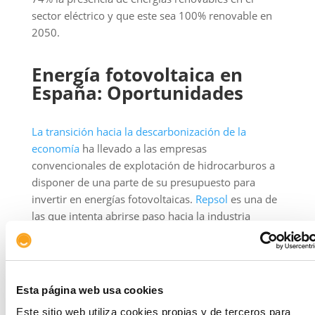
sector eléctrico y que este sea 100% renovable en
2050.
Energía fotovoltaica en
España: Oportunidades
La transición hacia la descarbonización de la
economía
ha llevado a las empresas
convencionales de explotación de hidrocarburos a
disponer de una parte de su presupuesto para
invertir en energías fotovoltaicas.
Repsol
es una de
las que intenta abrirse paso hacia la industria
fotovoltaica y entre otras decisiones se destaca su
asociación con Elecnor para el desarrollo de tres
emprendimientos que conforman un único
complejo ubicado en Ciudad Real y que en conjunto
Esta página web usa cookies
suman 126.6 MW.
Este sitio web utiliza cookies propias y de terceros para