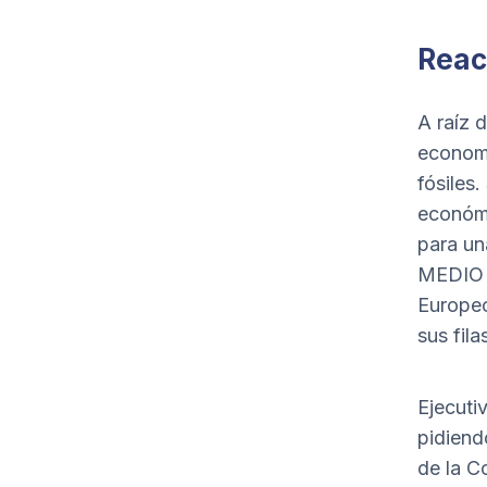
Reac
A raíz 
economí
fósiles
económi
para u
MEDIO a
Europeo
sus fil
Ejecuti
pidiend
de la C