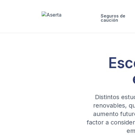
Seguros de
caución
Esc
Distintos estu
renovables, q
aumento futuro
factor a conside
em