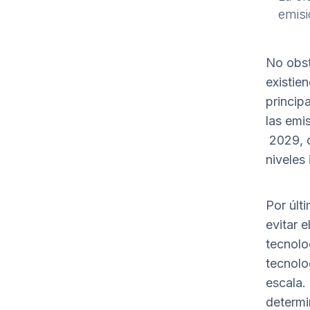
emisi
No obst
existie
princip
las emi
2029, d
niveles
Por últ
evitar 
tecnolo
tecnolo
escala.
determi