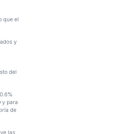
o que el
jados y
n
sto del
 0.6%
p
y para
oría de
ye las