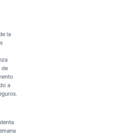
de la
es
nza
s de
mento
do a
seguros.
identa
alemana