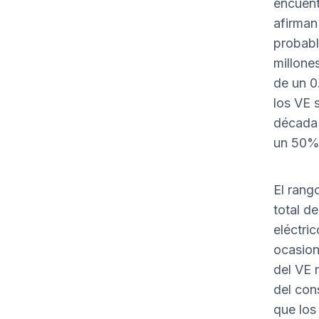
encuent
afirman
probabl
millone
de un 0
los VE 
década 
un 50%
El rang
total d
eléctri
ocasion
del VE 
del con
que los