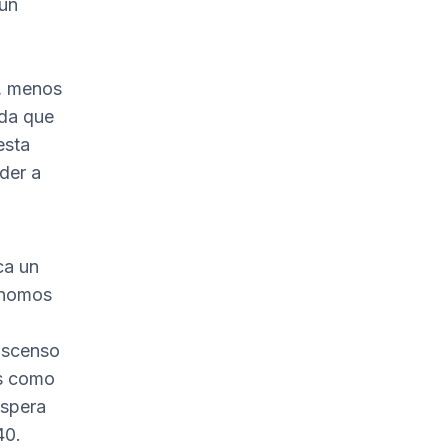
gún
o, menos
ida que
esta
der a
ca un
tónomos
 ascenso
es como
espera
40.