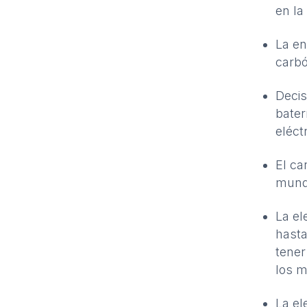
en la
La en
carbó
Decis
bater
eléct
El ca
mundo
La el
hasta
tener
los 
La el