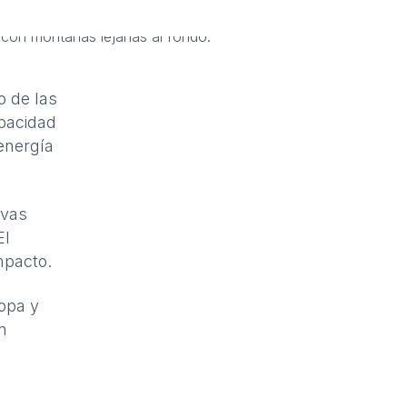
o de las
apacidad
energía
evas
El
mpacto.
opa y
n