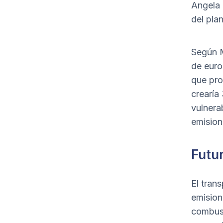
Angela 
del pla
Según M
de euro
que pro
crearía
vulnera
emision
Futur
El trans
emision
combust