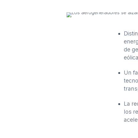
Disti
energ
de ge
eólic
Un fa
tecno
trans
La
re
los r
acele