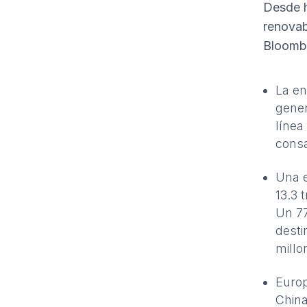
Desde h
renovab
Bloombe
La en
gener
línea
consa
Una e
13.3 
Un 77
desti
millo
Europ
China