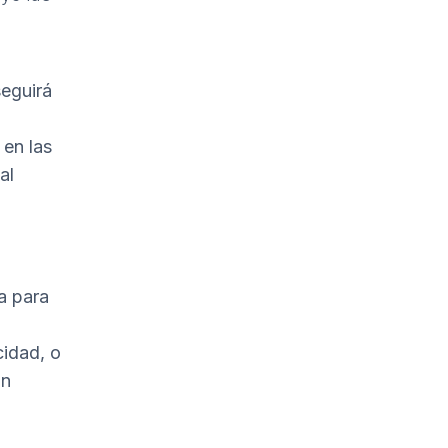
seguirá
 en las
al
a para
cidad, o
an