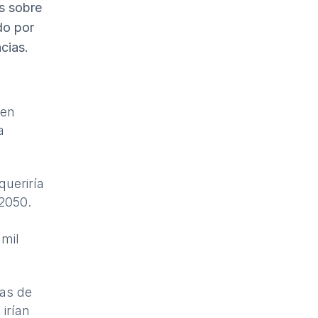
s sobre
do por
cias.
 en
a
queriría
 2050.
 mil
as de
irían