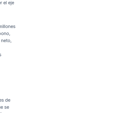
 el eje
millones
bono,
 neto,
s
es de
ue se