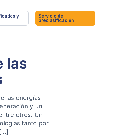
ficados y
Servicio de
preclasificación
 las
s
de las energías
eneración y un
entre otros. Un
ologías tanto por
[…]