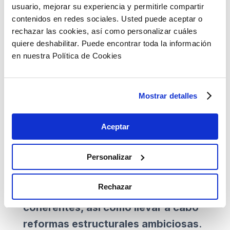
En décimo y último lugar, y para
usuario, mejorar su experiencia y permitirle compartir
afrontar algunos de estos retos
contenidos en redes sociales. Usted puede aceptar o
rechazar las cookies, así como personalizar cuáles
empresariales
hay que considerar a
quiere deshabilitar. Puede encontrar toda la información
los fondos Next Generation EU
en nuestra Política de Cookies
como una oportunidad en el medio
plazo
. Terminarán llegando al sector
Mostrar detalles
privado y facilitando la inversión.
En todo ello el sector público tiene
Aceptar
también un papel relevante.
El
fomento de un crecimiento
Personalizar
económico sostenido requiere una
Rechazar
política monetaria y fiscal
coherentes, así como llevar a cabo
reformas estructurales ambiciosas
.