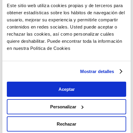
Este sitio web utiliza cookies propias y de terceros para
obtener estadísticas sobre los hábitos de navegación del
La Ley de Eficiencia Energética en Inmobiliaria
usuario, mejorar su experiencia y permitirle compartir
tendrá grandes consecuencias en el sector en
contenidos en redes sociales. Usted puede aceptar o
toda Europa, aunque especialmente en
rechazar las cookies, así como personalizar cuáles
España.
quiere deshabilitar. Puede encontrar toda la información
en nuestra Política de Cookies
Mostrar detalles
Aceptar
Personalizar
En los últimos años se está comprobando que
minerales críticos y avance de la energía limpia
Rechazar
van de la mano, con todo lo que ello conlleva.