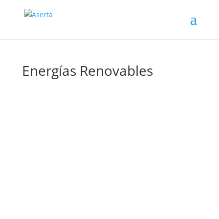
Energías Renovables
La IA y la electricidad comparten una influencia
mutua de cara a un futuro que, según un
interesante estudio reciente, tiene 4 escenarios