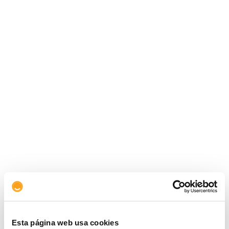
El hidrógeno de bajas emisiones en Europa
tiene una gran oportunidad en la zona
noroeste, gracias al potencial del Mar del
Norte.
Esta página web usa cookies