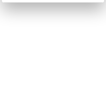
Lo comentamos en detalle en este post del blog
de Aserta.
El crecimiento de las renovables en 2024 ha
alcanzado un récord mundial. Vemos a
continuación cómo se ha comportado el sector
el último año.