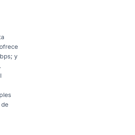
ta
 ofrece
bps; y
.
l
ples
a de