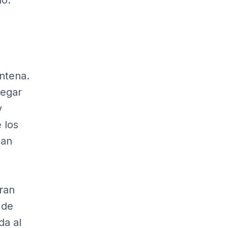
do.
ntena.
legar
y
 los
gan
ran
 de
da al