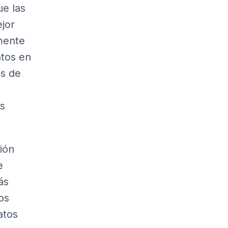
e las
ejor
mente
atos en
es de
es
ión
e
ás
os
atos