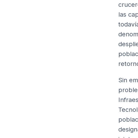
crucer
las ca
todaví
denomi
despli
poblac
retorn
Sin em
proble
Infrae
Tecnol
poblac
design