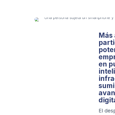
Más a
part
poten
empr
en p
inte
infr
sumi
avan
digi
El des