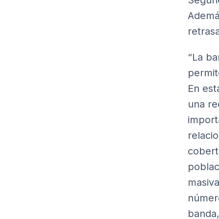
Segund
Además
retras
“La ba
permit
En est
una re
import
relaci
cobert
poblac
masiva
númer
banda,