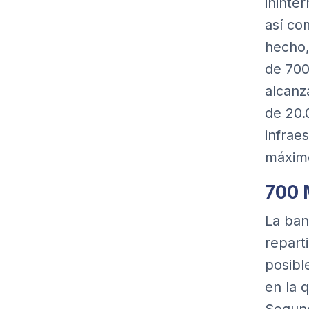
ininter
así co
hecho,
de 700
alcanz
de 20.
infrae
máximo
700 
La ban
repart
posibl
en la 