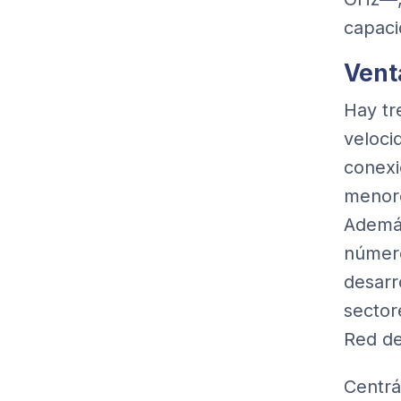
capaci
Vent
Hay tr
veloci
conexi
menore
Además
número
desarr
sector
Red de
Centrá