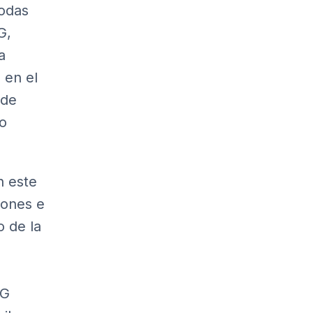
todas
G,
a
 en el
 de
so
n este
iones e
o de la
5G