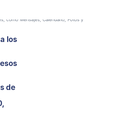
a los
cesos
es de
0,