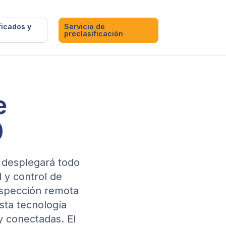
ficados y
Servicio de
preclasificación
e
0
G desplegará todo
d y control de
inspección remota
sta tecnología
 y conectadas. El