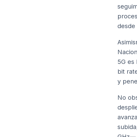
seguim
proceso
desde 
Asimis
Nacion
5G es 
bit ra
y penet
No obs
despli
avanza
subida
GHz—, 