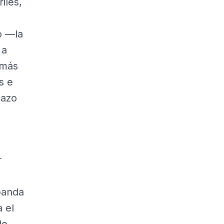
iles,
o —la
 a
 más
s e
lazo
r
 banda
 el