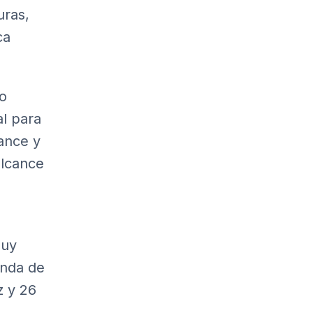
uras,
ca
io
al para
ance y
alcance
muy
anda de
z y 26