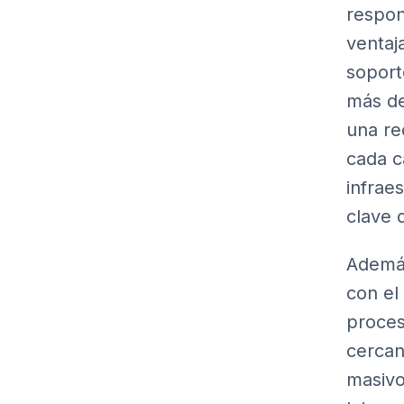
respon
ventaj
soport
más de
una re
cada c
infraes
clave 
Además
con el
proces
cercana
masivo